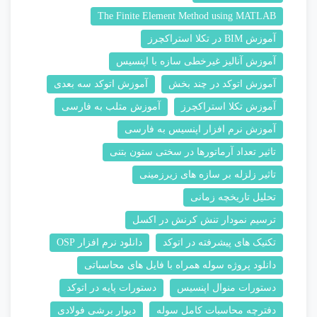
The Finite Element Method using MATLAB
آموزش BIM در تکلا استراکچرز
آموزش آنالیز غیرخطی سازه با اپنسیس
آموزش اتوکد در چند بخش
آموزش اتوکد سه بعدی
آموزش تکلا استراکچرز
آموزش متلب به فارسی
آموزش نرم افزار اپنسیس به فارسی
تاثیر تعداد آرماتورها در سختی ستون بتنی
تاثیر زلزله بر سازه های زیرزمینی
تحلیل تاریخچه زمانی
ترسیم نمودار تنش کرنش در اکسل
تکنیک های پیشرفته در اتوکد
دانلود نرم افزار OSP
دانلود پروژه سوله همراه با فایل های محاسباتی
دستورات منوال اپنسیس
دستورات پایه در اتوکد
دفترچه محاسبات کامل سوله
دیوار برشی فولادی