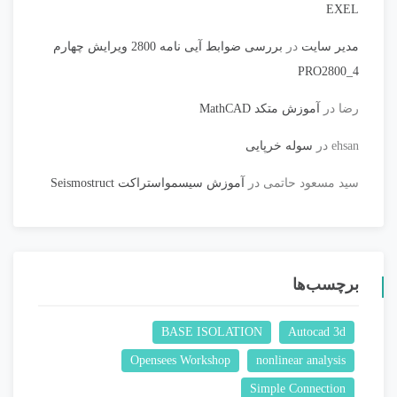
EXEL
مدیر سایت
در
بررسی ضوابط آیی نامه 2800 ویرایش چهارم
PRO2800_4
رضا
در
آموزش متکد MathCAD
ehsan
در
سوله خرپایی
سید مسعود حاتمی
در
آموزش سیسمواستراکت Seismostruct
برچسب‌ها
BASE ISOLATION
Autocad 3d
Opensees Workshop
nonlinear analysis
Simple Connection