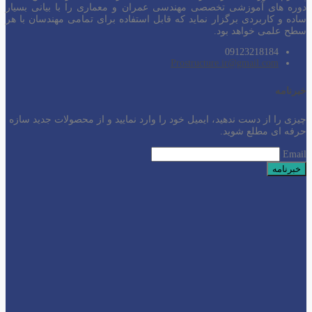
دوره های آموزشی تخصصی مهندسی عمران و معماری را با بیانی بسیار
ساده و کاربردی برگزار نماید که قابل استفاده برای تمامی مهندسان با هر
سطح
علمی خواهد بود.
09123218184
Prostructure.ir@gmail.com
خبرنامه
چیزی را از دست ندهید، ایمیل خود را وارد نمایید و از محصولات جدید سازه
حرفه ای مطلع شوید.
Email