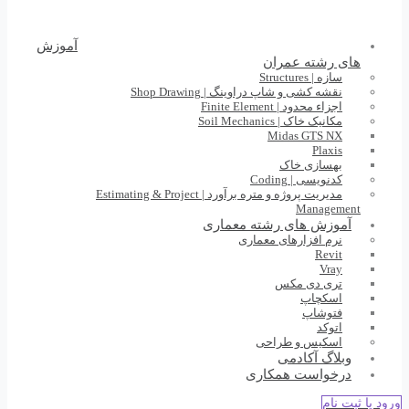
آموزش
های رشته عمران
سازه | Structures
نقشه کشی و شاپ دراوینگ | Shop Drawing
اجزاء محدود | Finite Element
مکانیک خاک | Soil Mechanics
Midas GTS NX
Plaxis
بهسازی خاک
کدنویسی | Coding
مدیریت پروژه و متره برآورد | Estimating & Project
Management
آموزش های رشته معماری
نرم افزارهای معماری
Revit
Vray
تری دی مکس
اسکچاپ
فتوشاپ
اتوکد
اسکیس و طراحی
وبلاگ آکادمی
درخواست همکاری
ورود یا ثبت نام