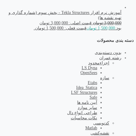
آموزش نرم افزار Tekla Structures - بخش سوم (شماره گذاری و
تهیه نقشه ها)
3,000,000
تومان
قیمت اصلی: 3,000,000 تومان
بود.
1,500,000
تومان
قیمت فعلی: 1,500,000 تومان.
دسته بندی محصولات
بدون دسته‌بندی
رشته عمران
اجزاء‌محدود
LS Dyna
OpenSees
سازه
Etabs
Idea_Statica
LSF Structures
Safe
آیین نامه ها
سایر موارد
طراحی انواع دال
نکات محاسبات
کد‌نویسی
Matlab
نقشه‌کشی