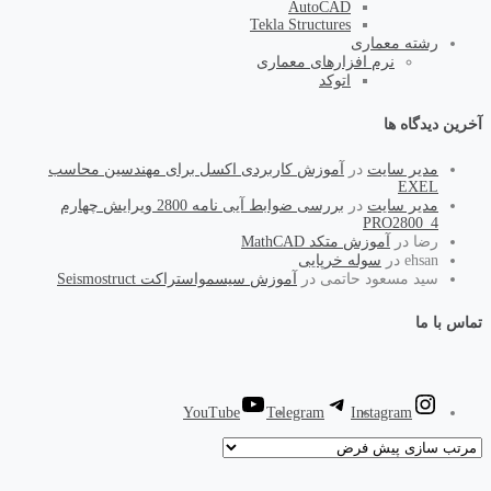
AutoCAD
Tekla Structures
رشته معماری
نرم افزارهای معماری
اتوکد
آخرین دیدگاه ها
مدیر سایت
در
آموزش کاربردی اکسل برای مهندسین محاسب
EXEL
مدیر سایت
در
بررسی ضوابط آیی نامه 2800 ویرایش چهارم
PRO2800_4
رضا
در
آموزش متکد MathCAD
ehsan
در
سوله خرپایی
سید مسعود حاتمی
در
آموزش سیسمواستراکت Seismostruct
تماس با ما
YouTube
Telegram
Instagram