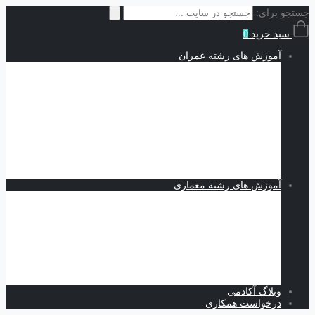
جستجو برای:
سبد خرید
0
آموزش های رشته عمران
سازه | Structures
نقشه کشی و شاپ دراوینگ | Shop Drawing
اجزاء محدود | Finite Elements
مکانیک خاک | Soil Mechanics
Midas GTS NX
Plaxis
بهسازی خاک
کدنویسی
متره برآورد و مدیریت پروژه | Estimating and Project
Management
آموزش های رشته معماری
اسکیس و طراحی
نرم افزارهای معماری
Revit
Vray
اسکچاپ
تری دی مکس
فتوشاپ
اتوکد
وبلاگ آکادمی
درخواست همکاری