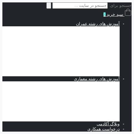
جستجو برای:
سبد خرید
0
آموزش های رشته عمران
سازه | Structures
نقشه کشی و شاپ دراوینگ | Shop Drawing
اجزاء محدود | Finite Elements
مکانیک خاک | Soil Mechanics
Midas GTS NX
Plaxis
بهسازی خاک
کدنویسی
متره برآورد و مدیریت پروژه | Estimating and Project
Management
آموزش های رشته معماری
اسکیس و طراحی
نرم افزارهای معماری
Revit
Vray
اسکچاپ
تری دی مکس
فتوشاپ
اتوکد
وبلاگ آکادمی
درخواست همکاری