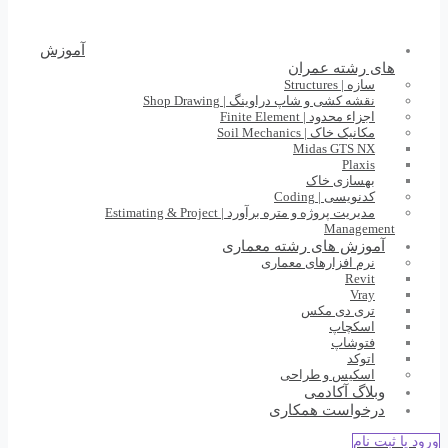
آموزش
های رشته عمران
سازه | Structures
نقشه کشی و شاپ دراوینگ | Shop Drawing
اجزاء محدود | Finite Element
مکانیک خاک | Soil Mechanics
Midas GTS NX
Plaxis
بهسازی خاک
کدنویسی | Coding
مدیریت پروژه و متره برآورد | Estimating & Project
Management
آموزش های رشته معماری
نرم افزارهای معماری
Revit
Vray
تری دی مکس
اسکچاپ
فتوشاپ
اتوکد
اسکیس و طراحی
وبلاگ آکادمی
درخواست همکاری
ورود یا ثبت نام