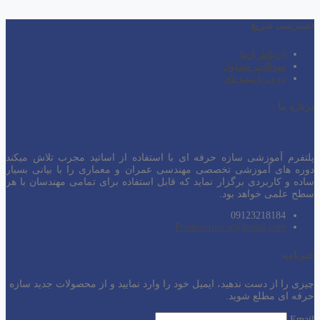
دسترسی سریع
ارتباط با ما
سوالات متداول
ورود یا ثبت نام
درباره ما :
پلتفرم آموزشی سازه حرفه ای با استفاده از اساتید مجرب تلاش میکند
دوره های آموزشی تخصصی مهندسی عمران و معماری را با بیانی بسیار
ساده و کاربردی برگزار نماید که قابل استفاده برای تمامی مهندسان با هر
سطح
علمی خواهد بود.
09123218184
Prostructure.ir@gmail.com
خبرنامه
چیزی را از دست ندهید، ایمیل خود را وارد نمایید و از محصولات جدید سازه
حرفه ای مطلع شوید.
Email