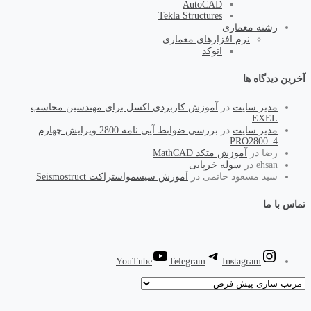
AutoCAD
Tekla Structures
رشته معماری
نرم افزارهای معماری
اتوکد
آخرین دیدگاه ها
مدیر سایت
در
آموزش کاربردی اکسل برای مهندسین محاسب
EXEL
مدیر سایت
در
بررسی ضوابط آیی نامه 2800 ویرایش چهارم
PRO2800_4
رضا
در
آموزش متکد MathCAD
ehsan
در
سوله خرپایی
سید مسعود حاتمی
در
آموزش سیسمواستراکت Seismostruct
تماس با ما
YouTube
Telegram
Instagram