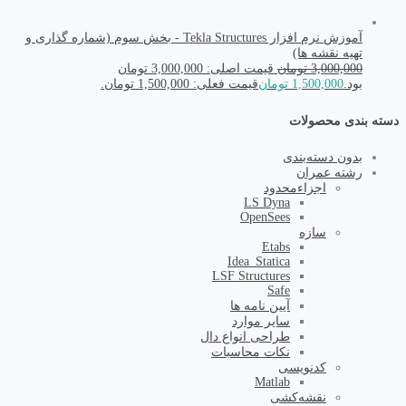
آموزش نرم افزار Tekla Structures - بخش سوم (شماره گذاری و
تهیه نقشه ها)
3,000,000
تومان
قیمت اصلی: 3,000,000 تومان
بود.
1,500,000
تومان
قیمت فعلی: 1,500,000 تومان.
دسته بندی محصولات
بدون دسته‌بندی
رشته عمران
اجزاء‌محدود
LS Dyna
OpenSees
سازه
Etabs
Idea_Statica
LSF Structures
Safe
آیین نامه ها
سایر موارد
طراحی انواع دال
نکات محاسبات
کد‌نویسی
Matlab
نقشه‌کشی