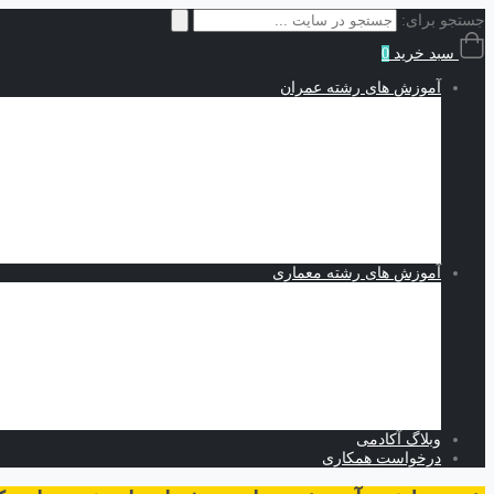
جستجو برای:
سبد خرید
0
آموزش های رشته عمران
سازه | Structures
نقشه کشی و شاپ دراوینگ | Shop Drawing
اجزاء محدود | Finite Elements
مکانیک خاک | Soil Mechanics
Midas GTS NX
Plaxis
بهسازی خاک
کدنویسی
متره برآورد و مدیریت پروژه | Estimating and Project Management
آموزش های رشته معماری
اسکیس و طراحی
نرم افزارهای معماری
Revit
Vray
اسکچاپ
تری دی مکس
فتوشاپ
اتوکد
وبلاگ آکادمی
درخواست همکاری