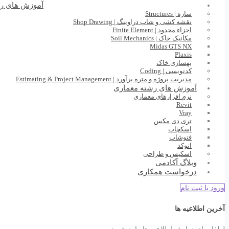
آموزش های ر
سازه | Structures
نقشه کشی و شاپ دراوینگ | Shop Drawing
اجزاء محدود | Finite Element
مکانیک خاک | Soil Mechanics
Midas GTS NX
Plaxis
بهسازی خاک
کدنویسی | Coding
مدیریت پروژه و متره برآورد | Estimating & Project Management
آموزش های رشته معماری
نرم افزارهای معماری
Revit
Vray
تری دی مکس
اسکچاپ
فتوشاپ
اتوکد
اسکیس و طراحی
وبلاگ آکادمی
درخواست همکاری
ورود یا ثبت نام
آخرین اطلاعیه ها