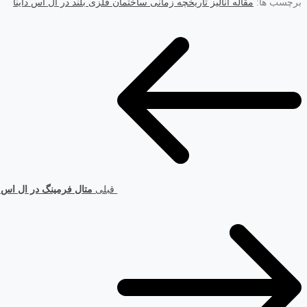
برچسب ها:
مقاله آنالیز تاریخچه زمانی ساختمان فلزی بلند در ال اس داینا
قبلی
متال فرمینگ در ال اس د