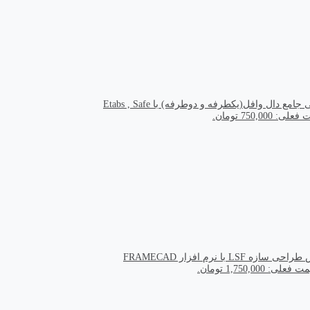
مع دال وافل(یکطرفه و دوطرفه) با Etabs , Safe
ی: 750,000 تومان.
سازه LSF با نرم افزار FRAMECAD
 فعلی: 1,750,000 تومان.