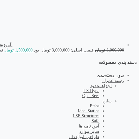
آموزش نرم افزار tructures
3,000,000
تومان
قیمت اصلی: 3,000,000 تومان بود.
1,500,000
تومان
قیمت
دسته بندی محصولات
بدون دسته‌بندی
رشته عمران
اجزاء‌محدود
LS Dyna
OpenSees
سازه
Etabs
Idea_Statica
LSF Structures
Safe
آیین نامه ها
سایر موارد
طراحی انواع دال