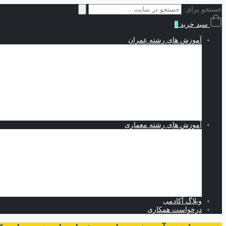
جستجو برای:
سبد خرید
0
آموزش های رشته عمران
سازه | Structures
نقشه کشی و شاپ دراوینگ | Shop Drawing
اجزاء محدود | Finite Elements
مکانیک خاک | Soil Mechanics
Midas GTS NX
Plaxis
بهسازی خاک
کدنویسی
متره برآورد و مدیریت پروژه | Estimating and Project Management
آموزش های رشته معماری
اسکیس و طراحی
نرم افزارهای معماری
Revit
Vray
اسکچاپ
تری دی مکس
فتوشاپ
اتوکد
وبلاگ آکادمی
درخواست همکاری