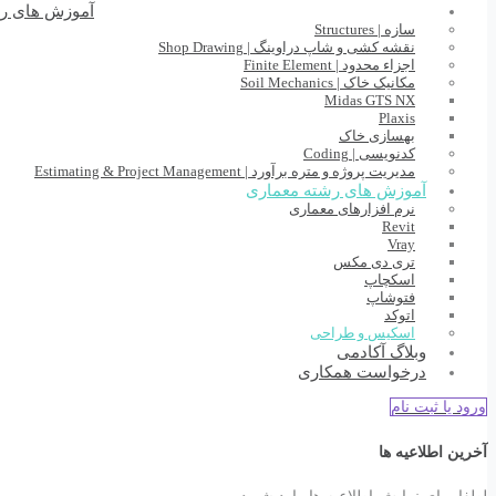
آموزش های ر
سازه | Structures
نقشه کشی و شاپ دراوینگ | Shop Drawing
اجزاء محدود | Finite Element
مکانیک خاک | Soil Mechanics
Midas GTS NX
Plaxis
بهسازی خاک
کدنویسی | Coding
مدیریت پروژه و متره برآورد | Estimating & Project Management
آموزش های رشته معماری
نرم افزارهای معماری
Revit
Vray
تری دی مکس
اسکچاپ
فتوشاپ
اتوکد
اسکیس و طراحی
وبلاگ آکادمی
درخواست همکاری
ورود یا ثبت نام
آخرین اطلاعیه ها