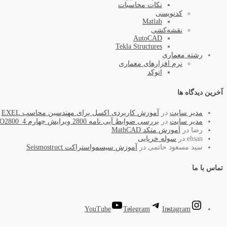
نکات محاسبات
کد‌نویسی
Matlab
نقشه‌کشی
AutoCAD
Tekla Structures
رشته معماری
نرم افزارهای معماری
اتوکد
آخرین دیدگاه ها
مدیر سایت
در
آموزش کاربردی اکسل برای مهندسین محاسب EXEL
مدیر سایت
در
بررسی ضوابط آیی نامه 2800 ویرایش چهارم PRO2800_4
رضا
در
آموزش متکد MathCAD
ehsan
در
سوله خرپایی
سید مسعود حاتمی
در
آموزش سیسمواستراکت Seismostruct
تماس با ما
YouTube
Telegram
Instagram