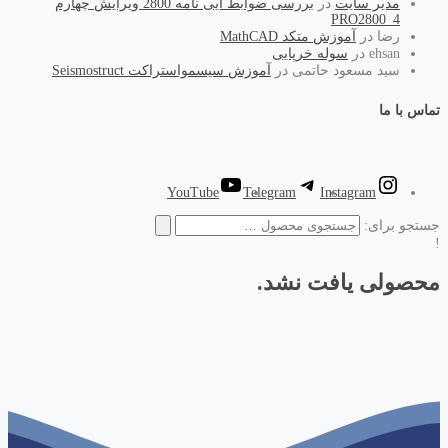
مدیر سایت
در
بررسی ضوابط آیی نامه 2800 ویرایش چهارم
PRO2800_4
رضا
در
آموزش متکد MathCAD
ehsan
در
سوله خرپایی
سید مسعود حاتمی
در
آموزش سیسمواستراکت Seismostruct
تماس با ما
YouTube
Telegram
Instagram
جستجو برای:
!
محصولی یافت نشد.