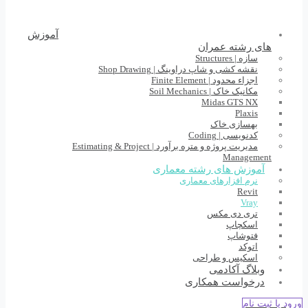
آموزش
های رشته عمران
سازه | Structures
نقشه کشی و شاپ دراوینگ | Shop Drawing
اجزاء محدود | Finite Element
مکانیک خاک | Soil Mechanics
Midas GTS NX
Plaxis
بهسازی خاک
کدنویسی | Coding
مدیریت پروژه و متره برآورد | Estimating & Project
Management
آموزش های رشته معماری
نرم افزارهای معماری
Revit
Vray
تری دی مکس
اسکچاپ
فتوشاپ
اتوکد
اسکیس و طراحی
وبلاگ آکادمی
درخواست همکاری
ورود یا ثبت نام