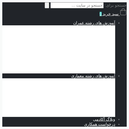
جستجو برای:
سبد خرید
0
آموزش های رشته عمران
سازه | Structures
نقشه کشی و شاپ دراوینگ | Shop Drawing
اجزاء محدود | Finite Elements
مکانیک خاک | Soil Mechanics
Midas GTS NX
Plaxis
بهسازی خاک
کدنویسی
متره برآورد و مدیریت پروژه | Estimating and Project
Management
آموزش های رشته معماری
اسکیس و طراحی
نرم افزارهای معماری
Revit
Vray
اسکچاپ
تری دی مکس
فتوشاپ
اتوکد
وبلاگ آکادمی
درخواست همکاری