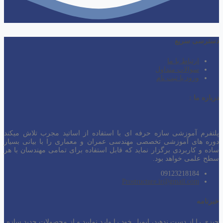
دسترسی سریع
ارتباط با ما
سوالات متداول
ورود یا ثبت نام
درباره ما :
پلتفرم آموزشی سازه حرفه ای با استفاده از اساتید مجرب تلاش میکند
دوره های آموزشی تخصصی مهندسی عمران و معماری را با بیانی بسیار
ساده و کاربردی برگزار نماید که قابل استفاده برای تمامی مهندسان با هر
سطح
علمی خواهد بود.
09123218184
Prostructure.ir@gmail.com
خبرنامه
چیزی را از دست ندهید، ایمیل خود را وارد نمایید و از محصولات جدید سازه