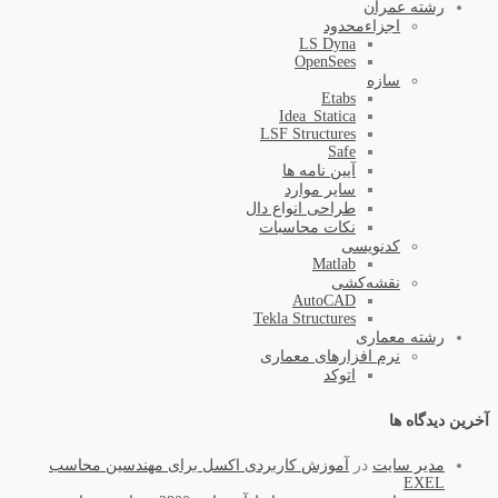
رشته عمران
اجزاء‌محدود
LS Dyna
OpenSees
سازه
Etabs
Idea_Statica
LSF Structures
Safe
آیین نامه ها
سایر موارد
طراحی انواع دال
نکات محاسبات
کد‌نویسی
Matlab
نقشه‌کشی
AutoCAD
Tekla Structures
رشته معماری
نرم افزارهای معماری
اتوکد
آخرین دیدگاه ها
مدیر سایت
در
آموزش کاربردی اکسل برای مهندسین محاسب
EXEL