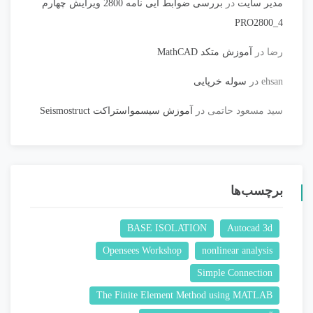
مدیر سایت
در
بررسی ضوابط آیی نامه 2800 ویرایش چهارم
PRO2800_4
رضا
در
آموزش متکد MathCAD
ehsan
در
سوله خرپایی
سید مسعود حاتمی
در
آموزش سیسمواستراکت Seismostruct
برچسب‌ها
BASE ISOLATION
Autocad 3d
Opensees Workshop
nonlinear analysis
Simple Connection
The Finite Element Method using MATLAB