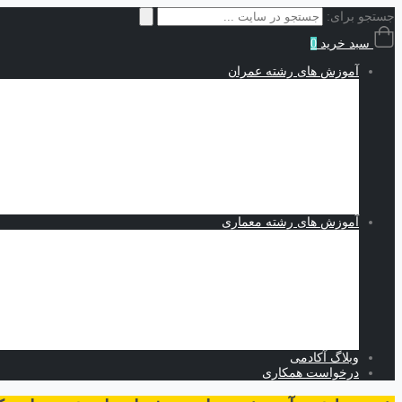
جستجو برای:
سبد خرید
0
آموزش های رشته عمران
سازه | Structures
نقشه کشی و شاپ دراوینگ | Shop Drawing
اجزاء محدود | Finite Elements
مکانیک خاک | Soil Mechanics
Midas GTS NX
Plaxis
بهسازی خاک
کدنویسی
متره برآورد و مدیریت پروژه | Estimating and Project Management
آموزش های رشته معماری
اسکیس و طراحی
نرم افزارهای معماری
Revit
Vray
اسکچاپ
تری دی مکس
فتوشاپ
اتوکد
وبلاگ آکادمی
درخواست همکاری