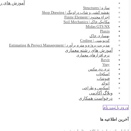
آموزش های ر
سازه | Structures
نقشه کشی و شاپ دراوینگ | Shop Drawing
اجزاء محدود | Finite Element
مکانیک خاک | Soil Mechanics
Midas GTS NX
Plaxis
بهسازی خاک
کدنویسی | Coding
مدیریت پروژه و متره برآورد | Estimating & Project Management
آموزش های رشته معماری
نرم افزارهای معماری
Revit
Vray
تری دی مکس
اسکچاپ
فتوشاپ
اتوکد
اسکیس و طراحی
وبلاگ آکادمی
درخواست همکاری
ورود یا ثبت نام
آخرین اطلاعیه ها