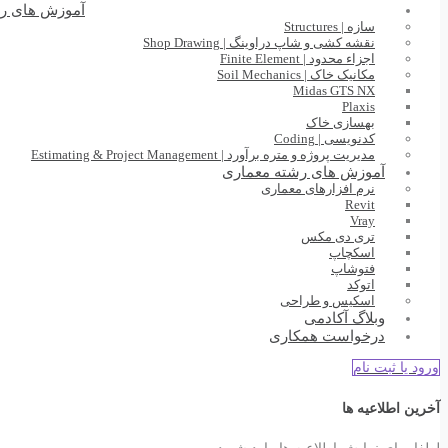
آموزش های ر
سازه | Structures
نقشه کشی و شاپ دراوینگ | Shop Drawing
اجزاء محدود | Finite Element
مکانیک خاک | Soil Mechanics
Midas GTS NX
Plaxis
بهسازی خاک
کدنویسی | Coding
مدیریت پروژه و متره برآورد | Estimating & Project Management
آموزش های رشته معماری
نرم افزارهای معماری
Revit
Vray
تری دی مکس
اسکچاپ
فتوشاپ
اتوکد
اسکیس و طراحی
وبلاگ آکادمی
درخواست همکاری
ورود یا ثبت نام
آخرین اطلاعیه ها