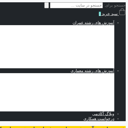
جستجو برای:
سبد خرید
0
آموزش های رشته عمران
سازه | Structures
نقشه کشی و شاپ دراوینگ | Shop Drawing
اجزاء محدود | Finite Elements
مکانیک خاک | Soil Mechanics
Midas GTS NX
Plaxis
بهسازی خاک
کدنویسی
متره برآورد و مدیریت پروژه | Estimating and Project Management
آموزش های رشته معماری
اسکیس و طراحی
نرم افزارهای معماری
Revit
Vray
اسکچاپ
تری دی مکس
فتوشاپ
اتوکد
وبلاگ آکادمی
درخواست همکاری