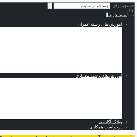
جستجو برای:
سبد خرید
0
آموزش های رشته عمران
سازه | Structures
نقشه کشی و شاپ دراوینگ | Shop Drawing
اجزاء محدود | Finite Elements
مکانیک خاک | Soil Mechanics
Midas GTS NX
Plaxis
بهسازی خاک
کدنویسی
متره برآورد و مدیریت پروژه | Estimating and Project Management
آموزش های رشته معماری
اسکیس و طراحی
نرم افزارهای معماری
Revit
Vray
اسکچاپ
تری دی مکس
فتوشاپ
اتوکد
وبلاگ آکادمی
درخواست همکاری