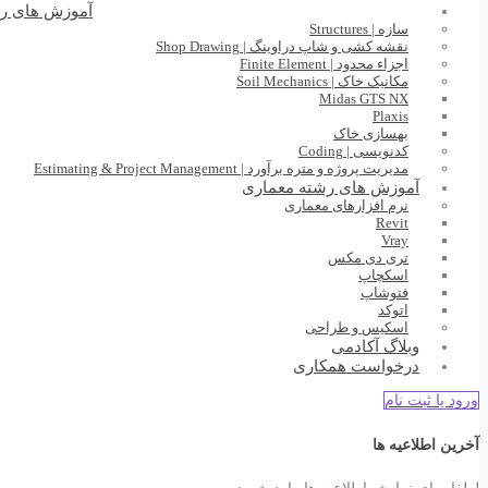
آموزش های ر
سازه | Structures
نقشه کشی و شاپ دراوینگ | Shop Drawing
اجزاء محدود | Finite Element
مکانیک خاک | Soil Mechanics
Midas GTS NX
Plaxis
بهسازی خاک
کدنویسی | Coding
مدیریت پروژه و متره برآورد | Estimating & Project Management
آموزش های رشته معماری
نرم افزارهای معماری
Revit
Vray
تری دی مکس
اسکچاپ
فتوشاپ
اتوکد
اسکیس و طراحی
وبلاگ آکادمی
درخواست همکاری
ورود یا ثبت نام
آخرین اطلاعیه ها