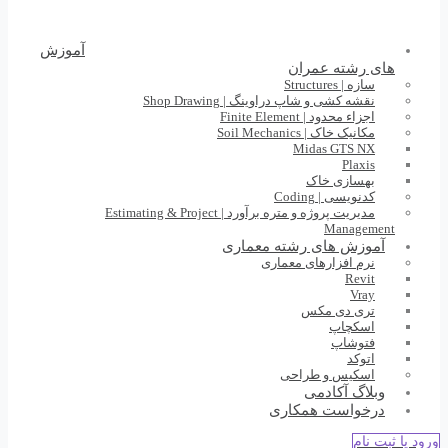
آموزش
های رشته عمران
سازه | Structures
نقشه کشی و شاپ دراوینگ | Shop Drawing
اجزاء محدود | Finite Element
مکانیک خاک | Soil Mechanics
Midas GTS NX
Plaxis
بهسازی خاک
کدنویسی | Coding
مدیریت پروژه و متره برآورد | Estimating & Project
Management
آموزش های رشته معماری
نرم افزارهای معماری
Revit
Vray
تری دی مکس
اسکچاپ
فتوشاپ
اتوکد
اسکیس و طراحی
وبلاگ آکادمی
درخواست همکاری
ورود یا ثبت نام