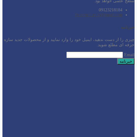
سطح
علمی خواهد بود.
09123218184
Prostructure.ir@gmail.com
خبرنامه
چیزی را از دست ندهید، ایمیل خود را وارد نمایید و از محصولات جدید سازه
حرفه ای مطلع شوید.
Email