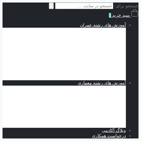
جستجو برای:
سبد خرید
0
آموزش های رشته عمران
سازه | Structures
نقشه کشی و شاپ دراوینگ | Shop Drawing
اجزاء محدود | Finite Elements
مکانیک خاک | Soil Mechanics
Midas GTS NX
Plaxis
بهسازی خاک
کدنویسی
متره برآورد و مدیریت پروژه | Estimating and Project
Management
آموزش های رشته معماری
اسکیس و طراحی
نرم افزارهای معماری
Revit
Vray
اسکچاپ
تری دی مکس
فتوشاپ
اتوکد
وبلاگ آکادمی
درخواست همکاری