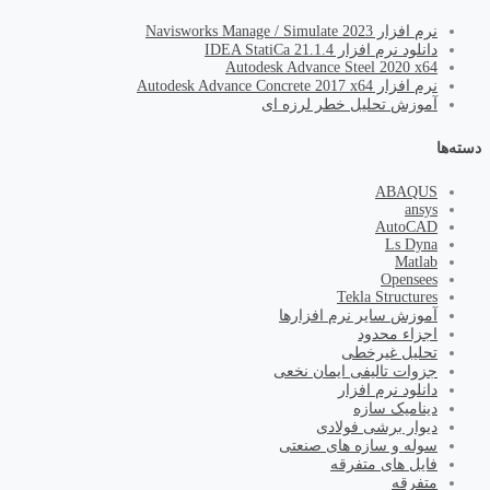
نرم افزار Navisworks Manage / Simulate 2023
دانلود نرم افزار IDEA StatiCa 21.1.4
Autodesk Advance Steel 2020 x64
نرم افزار Autodesk Advance Concrete 2017 x64
آموزش تحلیل خطر لرزه ای
دسته‌ها
ABAQUS
ansys
AutoCAD
Ls Dyna
Matlab
Opensees
Tekla Structures
آموزش سایر نرم افزارها
اجزاء محدود
تحلیل غیرخطی
جزوات تالیفی ایمان نخعی
دانلود نرم افزار
دینامیک سازه
دیوار برشی فولادی
سوله و سازه های صنعتی
فایل های متفرقه
متفرقه