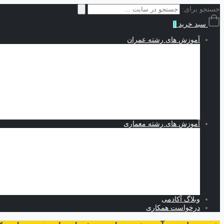
جستجو برای:
سبد خرید
0
آموزش های رشته عمران
سازه | Structures
نقشه کشی و شاپ دراوینگ | Shop Drawing
اجزاء محدود | Finite Elements
مکانیک خاک | Soil Mechanics
Midas GTS NX
Plaxis
بهسازی خاک
کدنویسی
متره برآورد و مدیریت پروژه | Estimating and Project Management
آموزش های رشته معماری
اسکیس و طراحی
نرم افزارهای معماری
Revit
Vray
اسکچاپ
تری دی مکس
فتوشاپ
اتوکد
وبلاگ آکادمی
درخواست همکاری