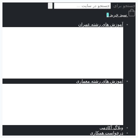
جستجو برای:
سبد خرید
0
آموزش های رشته عمران
سازه | Structures
نقشه کشی و شاپ دراوینگ | Shop Drawing
اجزاء محدود | Finite Elements
مکانیک خاک | Soil Mechanics
Midas GTS NX
Plaxis
بهسازی خاک
کدنویسی
متره برآورد و مدیریت پروژه | Estimating and Project
Management
آموزش های رشته معماری
اسکیس و طراحی
نرم افزارهای معماری
Revit
Vray
اسکچاپ
تری دی مکس
فتوشاپ
اتوکد
وبلاگ آکادمی
درخواست همکاری