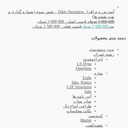
آموزش نرم افزار Tekla Structures - بخش سوم (شماره گذاری و
تهیه نقشه ها)
3,000,000
تومان
قیمت اصلی: 3,000,000 تومان
بود.
1,500,000
تومان
قیمت فعلی: 1,500,000 تومان.
دسته بندی محصولات
بدون دسته‌بندی
رشته عمران
اجزاء‌محدود
LS Dyna
OpenSees
سازه
Etabs
Idea_Statica
LSF Structures
Safe
آیین نامه ها
سایر موارد
طراحی انواع دال
نکات محاسبات
کد‌نویسی
Matlab
نقشه‌کشی