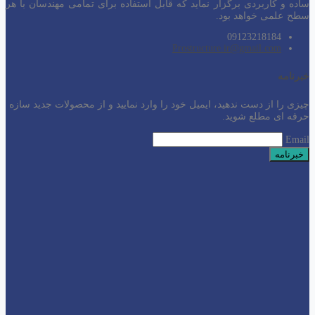
ساده و کاربردی برگزار نماید که قابل استفاده برای تمامی مهندسان با هر
سطح
علمی خواهد بود.
09123218184
Prostructure.ir@gmail.com
خبرنامه
چیزی را از دست ندهید، ایمیل خود را وارد نمایید و از محصولات جدید سازه
حرفه ای مطلع شوید.
Email