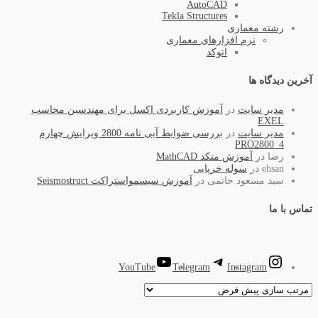
AutoCAD
Tekla Structures
رشته معماری
نرم افزارهای معماری
اتوکد
آخرین دیدگاه ها
مدیر سایت
در
آموزش کاربردی اکسل برای مهندسین محاسب
EXEL
مدیر سایت
در
بررسی ضوابط آیی نامه 2800 ویرایش چهارم
PRO2800_4
رضا
در
آموزش متکد MathCAD
ehsan
در
سوله خرپایی
سید مسعود حاتمی
در
آموزش سیسمواستراکت Seismostruct
تماس با ما
YouTube
Telegram
Instagram