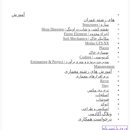
آموزش
های رشته عمران
سازه | Structures
نقشه کشی و شاپ دراوینگ | Shop Drawing
اجزاء محدود | Finite Element
مکانیک خاک | Soil Mechanics
Midas GTS NX
Plaxis
بهسازی خاک
کدنویسی | Coding
مدیریت پروژه و متره برآورد | Estimating & Project
Management
آموزش های رشته معماری
نرم افزارهای معماری
Revit
Vray
تری دی مکس
اسکچاپ
فتوشاپ
اتوکد
اسکیس و طراحی
وبلاگ آکادمی
درخواست همکاری
ورود یا ثبت نام