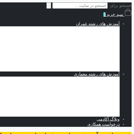
جستجو برای:
سبد خرید
0
آموزش های رشته عمران
سازه | Structures
نقشه کشی و شاپ دراوینگ | Shop Drawing
اجزاء محدود | Finite Elements
مکانیک خاک | Soil Mechanics
Midas GTS NX
Plaxis
بهسازی خاک
کدنویسی
متره برآورد و مدیریت پروژه | Estimating and Project Management
آموزش های رشته معماری
اسکیس و طراحی
نرم افزارهای معماری
Revit
Vray
اسکچاپ
تری دی مکس
فتوشاپ
اتوکد
وبلاگ آکادمی
درخواست همکاری