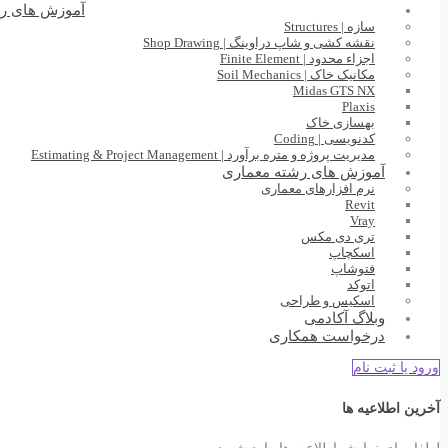
آموزش های ر
سازه | Structures
نقشه کشی و شاپ دراوینگ | Shop Drawing
اجزاء محدود | Finite Element
مکانیک خاک | Soil Mechanics
Midas GTS NX
Plaxis
بهسازی خاک
کدنویسی | Coding
مدیریت پروژه و متره برآورد | Estimating & Project Management
آموزش های رشته معماری
نرم افزارهای معماری
Revit
Vray
تری دی مکس
اسکچاپ
فتوشاپ
اتوکد
اسکیس و طراحی
وبلاگ آکادمی
درخواست همکاری
ورود یا ثبت نام
آخرین اطلاعیه ها