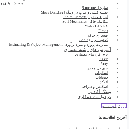
آموزش های ر
سازه | Structures
نقشه کشی و شاپ دراوینگ | Shop Drawing
اجزاء محدود | Finite Element
مکانیک خاک | Soil Mechanics
Midas GTS NX
Plaxis
بهسازی خاک
کدنویسی | Coding
مدیریت پروژه و متره برآورد | Estimating & Project Management
آموزش های رشته معماری
نرم افزارهای معماری
Revit
Vray
تری دی مکس
اسکچاپ
فتوشاپ
اتوکد
اسکیس و طراحی
وبلاگ آکادمی
درخواست همکاری
ورود یا ثبت نام
آخرین اطلاعیه ها