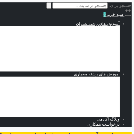
جستجو برای:
سبد خرید
0
آموزش های رشته عمران
سازه | Structures
نقشه کشی و شاپ دراوینگ | Shop Drawing
اجزاء محدود | Finite Elements
مکانیک خاک | Soil Mechanics
Midas GTS NX
Plaxis
بهسازی خاک
کدنویسی
متره برآورد و مدیریت پروژه | Estimating and Project Management
آموزش های رشته معماری
اسکیس و طراحی
نرم افزارهای معماری
Revit
Vray
اسکچاپ
تری دی مکس
فتوشاپ
اتوکد
وبلاگ آکادمی
درخواست همکاری