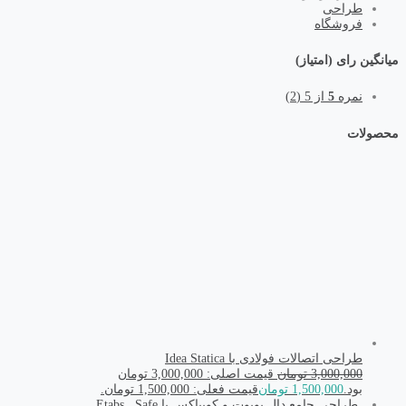
طراحی
فروشگاه
میانگین رای (امتیاز)
نمره
5
از 5
(2)
محصولات
طراحی اتصالات فولادی با Idea Statica
3,000,000
تومان
قیمت اصلی: 3,000,000 تومان
بود.
1,500,000
تومان
قیمت فعلی: 1,500,000 تومان.
طراحی جامع دال یوبوت و کوبیاکس با Etabs , Safe