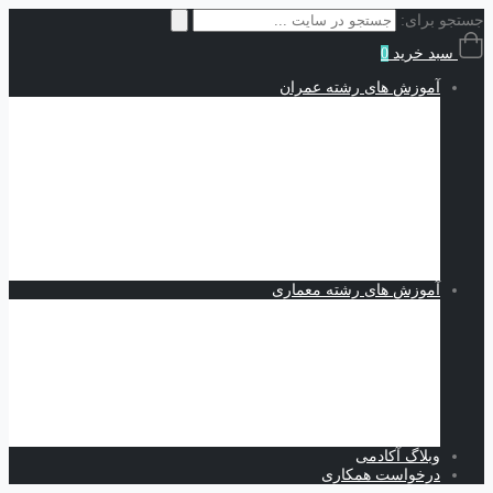
جستجو برای:
سبد خرید
0
آموزش های رشته عمران
سازه | Structures
نقشه کشی و شاپ دراوینگ | Shop Drawing
اجزاء محدود | Finite Elements
مکانیک خاک | Soil Mechanics
Midas GTS NX
Plaxis
بهسازی خاک
کدنویسی
متره برآورد و مدیریت پروژه | Estimating and Project
Management
آموزش های رشته معماری
اسکیس و طراحی
نرم افزارهای معماری
Revit
Vray
اسکچاپ
تری دی مکس
فتوشاپ
اتوکد
وبلاگ آکادمی
درخواست همکاری