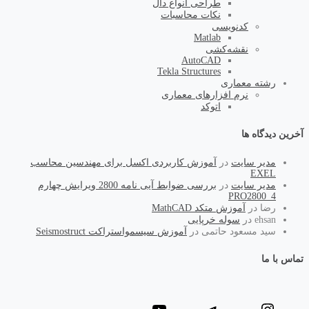
طراحی انواع دال
نکات محاسبات
کد‌نویسی
Matlab
نقشه‌کشی
AutoCAD
Tekla Structures
رشته معماری
نرم افزارهای معماری
اتوکد
آخرین دیدگاه ها
مدیر سایت
در
آموزش کاربردی اکسل برای مهندسین محاسب
EXEL
مدیر سایت
در
بررسی ضوابط آیی نامه 2800 ویرایش چهارم
PRO2800_4
رضا
در
آموزش متکد MathCAD
ehsan
در
سوله خرپایی
سید مسعود حاتمی
در
آموزش سیسمواستراکت Seismostruct
تماس با ما