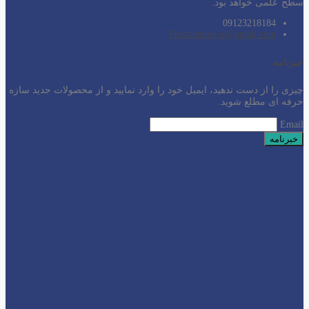
سطح
علمی خواهد بود.
09123218184
Prostructure.ir@gmail.com
خبرنامه
چیزی را از دست ندهید، ایمیل خود را وارد نمایید و از محصولات جدید سازه
حرفه ای مطلع شوید.
Email