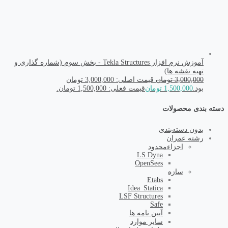
آموزش نرم افزار Tekla Structures - بخش سوم (شماره گذاری و
تهیه نقشه ها)
3,000,000
تومان
قیمت اصلی: 3,000,000 تومان
بود.
1,500,000
تومان
قیمت فعلی: 1,500,000 تومان.
دسته بندی محصولات
بدون دسته‌بندی
رشته عمران
اجزاء‌محدود
LS Dyna
OpenSees
سازه
Etabs
Idea_Statica
LSF Structures
Safe
آیین نامه ها
سایر موارد