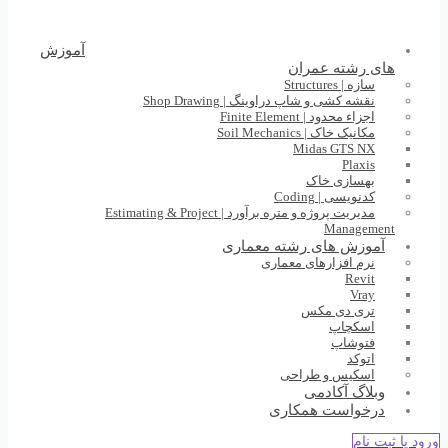
آموزش
های رشته عمران
سازه | Structures
نقشه کشی و شاپ دراوینگ | Shop Drawing
اجزاء محدود | Finite Element
مکانیک خاک | Soil Mechanics
Midas GTS NX
Plaxis
بهسازی خاک
کدنویسی | Coding
مدیریت پروژه و متره برآورد | Estimating & Project
Management
آموزش های رشته معماری
نرم افزارهای معماری
Revit
Vray
تری دی مکس
اسکچاپ
فتوشاپ
اتوکد
اسکیس و طراحی
وبلاگ آکادمی
درخواست همکاری
ورود یا ثبت نام