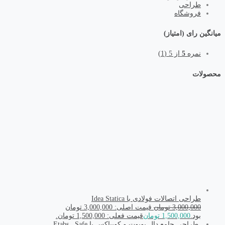
طراحی
فروشگاه
میانگین رای (امتیاز)
نمره
5
از 5
(1)
محصولات
طراحی اتصالات فولادی با Idea Statica
3,000,000
تومان
قیمت اصلی: 3,000,000 تومان
بود.
1,500,000
تومان
قیمت فعلی: 1,500,000 تومان.
طراحی جامع دال یوبوت و کوبیاکس با Etabs , Safe