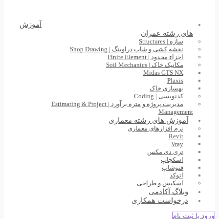
آموزش
های رشته عمران
سازه | Structures
نقشه کشی و شاپ دراوینگ | Shop Drawing
اجزاء محدود | Finite Element
مکانیک خاک | Soil Mechanics
Midas GTS NX
Plaxis
بهسازی خاک
کدنویسی | Coding
مدیریت پروژه و متره برآورد | Estimating & Project
Management
آموزش های رشته معماری
نرم افزارهای معماری
Revit
Vray
تری دی مکس
اسکچاپ
فتوشاپ
اتوکد
اسکیس و طراحی
وبلاگ آکادمی
درخواست همکاری
ورود یا ثبت نام