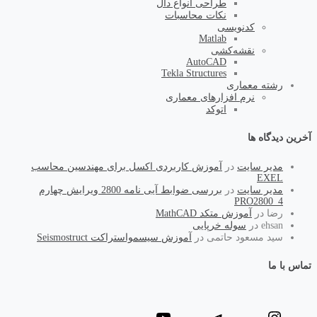
طراحی انواع دال
نکات محاسبات
کد‌نویسی
Matlab
نقشه‌کشی
AutoCAD
Tekla Structures
رشته معماری
نرم افزارهای معماری
اتوکد
آخرین دیدگاه ها
مدیر سایت
در
آموزش کاربردی اکسل برای مهندسین محاسب
EXEL
مدیر سایت
در
بررسی ضوابط آیی نامه 2800 ویرایش چهارم
PRO2800_4
رضا
در
آموزش متکد MathCAD
ehsan
در
سوله خرپایی
سید مسعود حاتمی
در
آموزش سیسمواستراکت Seismostruct
تماس با ما