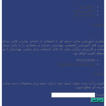
ارتباط با ما
سوالات متداول
ورود یا ثبت نام
درباره ما :
پلتفرم آموزشی سازه حرفه ای با استفاده از اساتید مجرب تلاش میکند
دوره های آموزشی تخصصی مهندسی عمران و معماری را با بیانی بسیار
ساده و کاربردی برگزار نماید که قابل استفاده برای تمامی مهندسان با هر
سطح
علمی خواهد بود.
09123218184
Prostructure.ir@gmail.com
خبرنامه
چیزی را از دست ندهید، ایمیل خود را وارد نمایید و از محصولات جدید سازه
حرفه ای مطلع شوید.
Email