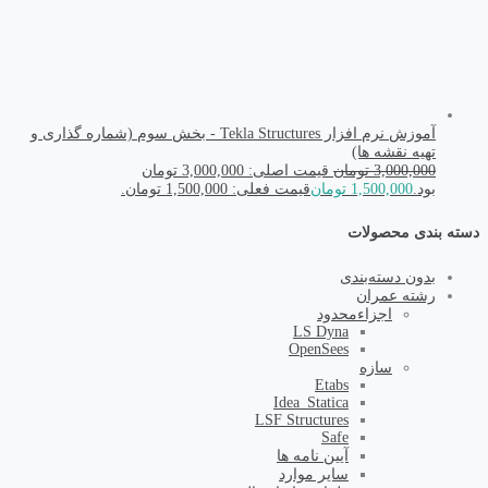
آموزش نرم افزار Tekla Structures - بخش سوم (شماره گذاری و
تهیه نقشه ها)
3,000,000
تومان
قیمت اصلی: 3,000,000 تومان
بود.
1,500,000
تومان
قیمت فعلی: 1,500,000 تومان.
دسته بندی محصولات
بدون دسته‌بندی
رشته عمران
اجزاء‌محدود
LS Dyna
OpenSees
سازه
Etabs
Idea_Statica
LSF Structures
Safe
آیین نامه ها
سایر موارد