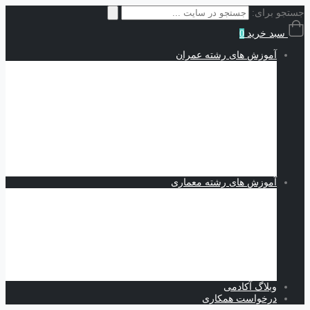
جستجو برای:
سبد خرید
0
آموزش های رشته عمران
سازه | Structures
نقشه کشی و شاپ دراوینگ | Shop Drawing
اجزاء محدود | Finite Elements
مکانیک خاک | Soil Mechanics
Midas GTS NX
Plaxis
بهسازی خاک
کدنویسی
متره برآورد و مدیریت پروژه | Estimating and Project
Management
آموزش های رشته معماری
اسکیس و طراحی
نرم افزارهای معماری
Revit
Vray
اسکچاپ
تری دی مکس
فتوشاپ
اتوکد
وبلاگ آکادمی
درخواست همکاری