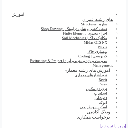
آموزش
های رشته عمران
سازه | Structures
نقشه کشی و شاپ دراوینگ | Shop Drawing
اجزاء محدود | Finite Element
مکانیک خاک | Soil Mechanics
Midas GTS NX
Plaxis
بهسازی خاک
کدنویسی | Coding
مدیریت پروژه و متره برآورد | Estimating & Project
Management
آموزش های رشته معماری
نرم افزارهای معماری
Revit
Vray
تری دی مکس
اسکچاپ
فتوشاپ
اتوکد
اسکیس و طراحی
وبلاگ آکادمی
درخواست همکاری
ورود یا ثبت نام