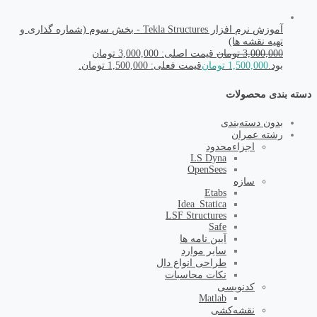
آموزش نرم افزار Tekla Structures - بخش سوم (شماره گذاری و
تهیه نقشه ها)
3,000,000
تومان
قیمت اصلی: 3,000,000 تومان
بود.
1,500,000
تومان
قیمت فعلی: 1,500,000 تومان.
دسته بندی محصولات
بدون دسته‌بندی
رشته عمران
اجزاء‌محدود
LS Dyna
OpenSees
سازه
Etabs
Idea_Statica
LSF Structures
Safe
آیین نامه ها
سایر موارد
طراحی انواع دال
نکات محاسبات
کد‌نویسی
Matlab
نقشه‌کشی