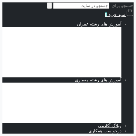
جستجو برای:
سبد خرید
0
آموزش های رشته عمران
سازه | Structures
نقشه کشی و شاپ دراوینگ | Shop Drawing
اجزاء محدود | Finite Elements
مکانیک خاک | Soil Mechanics
Midas GTS NX
Plaxis
بهسازی خاک
کدنویسی
متره برآورد و مدیریت پروژه | Estimating and Project
Management
آموزش های رشته معماری
اسکیس و طراحی
نرم افزارهای معماری
Revit
Vray
اسکچاپ
تری دی مکس
فتوشاپ
اتوکد
وبلاگ آکادمی
درخواست همکاری