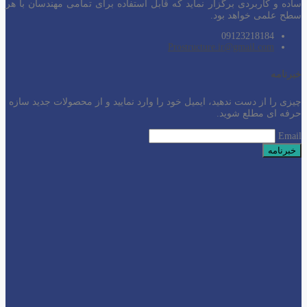
ساده و کاربردی برگزار نماید که قابل استفاده برای تمامی مهندسان با هر
سطح
علمی خواهد بود.
09123218184
Prostructure.ir@gmail.com
خبرنامه
چیزی را از دست ندهید، ایمیل خود را وارد نمایید و از محصولات جدید سازه
حرفه ای مطلع شوید.
Email