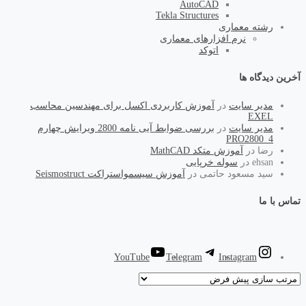
AutoCAD
Tekla Structures
رشته معماری
نرم افزارهای معماری
اتوکد
آخرین دیدگاه ها
مدیر سایت
در
آموزش کاربردی اکسل برای مهندسین محاسب
EXEL
مدیر سایت
در
بررسی ضوابط آیی نامه 2800 ویرایش چهارم
PRO2800_4
رضا
در
آموزش متکد MathCAD
ehsan
در
سوله خرپایی
سید مسعود حاتمی
در
آموزش سیسمواستراکت Seismostruct
تماس با ما
YouTube
Telegram
Instagram