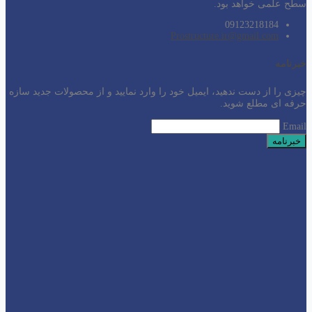
سطح
علمی خواهد بود.
09123218184
Prostructure.ir@gmail.com
خبرنامه
چیزی را از دست ندهید، ایمیل خود را وارد نمایید و از محصولات جدید سازه
حرفه ای مطلع شوید.
Email