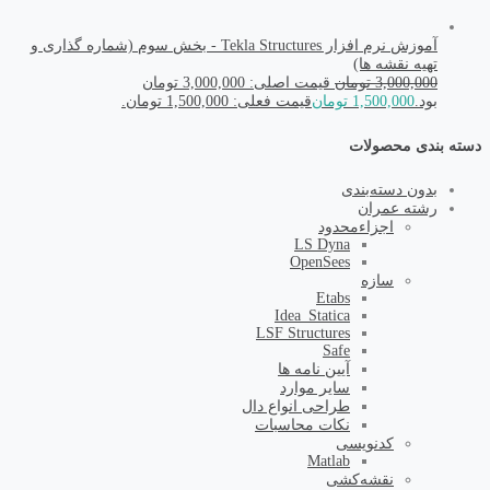
آموزش نرم افزار Tekla Structures - بخش سوم (شماره گذاری و
تهیه نقشه ها)
3,000,000
تومان
قیمت اصلی: 3,000,000 تومان
بود.
1,500,000
تومان
قیمت فعلی: 1,500,000 تومان.
دسته بندی محصولات
بدون دسته‌بندی
رشته عمران
اجزاء‌محدود
LS Dyna
OpenSees
سازه
Etabs
Idea_Statica
LSF Structures
Safe
آیین نامه ها
سایر موارد
طراحی انواع دال
نکات محاسبات
کد‌نویسی
Matlab
نقشه‌کشی