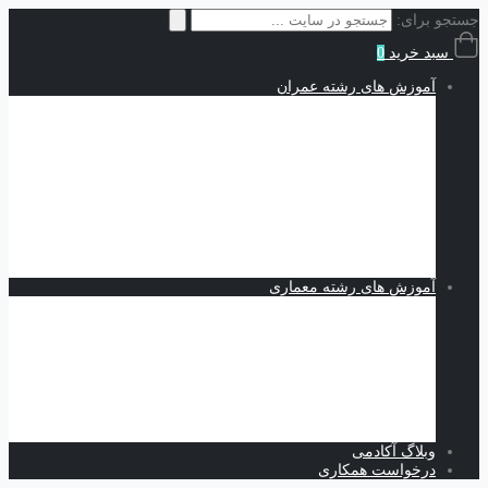
جستجو برای:
سبد خرید
0
آموزش های رشته عمران
سازه | Structures
نقشه کشی و شاپ دراوینگ | Shop Drawing
اجزاء محدود | Finite Elements
مکانیک خاک | Soil Mechanics
Midas GTS NX
Plaxis
بهسازی خاک
کدنویسی
متره برآورد و مدیریت پروژه | Estimating and Project
Management
آموزش های رشته معماری
اسکیس و طراحی
نرم افزارهای معماری
Revit
Vray
اسکچاپ
تری دی مکس
فتوشاپ
اتوکد
وبلاگ آکادمی
درخواست همکاری