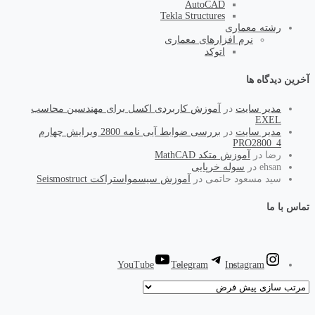
AutoCAD
Tekla Structures
رشته معماری
نرم افزارهای معماری
اتوکد
آخرین دیدگاه ها
مدیر سایت
در
آموزش کاربردی اکسل برای مهندسین محاسب
EXEL
مدیر سایت
در
بررسی ضوابط آیی نامه 2800 ویرایش چهارم
PRO2800_4
رضا
در
آموزش متکد MathCAD
ehsan
در
سوله خرپایی
سید مسعود حاتمی
در
آموزش سیسمواستراکت Seismostruct
تماس با ما
YouTube
Telegram
Instagram