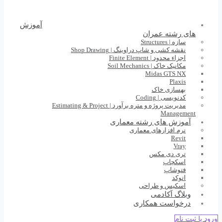
آموزش
های رشته عمران
سازه | Structures
نقشه کشی و شاپ دراوینگ | Shop Drawing
اجزاء محدود | Finite Element
مکانیک خاک | Soil Mechanics
Midas GTS NX
Plaxis
بهسازی خاک
کدنویسی | Coding
مدیریت پروژه و متره برآورد | Estimating & Project
Management
آموزش های رشته معماری
نرم افزارهای معماری
Revit
Vray
تری دی مکس
اسکچاپ
فتوشاپ
اتوکد
اسکیس و طراحی
وبلاگ آکادمی
درخواست همکاری
ورود یا ثبت نام