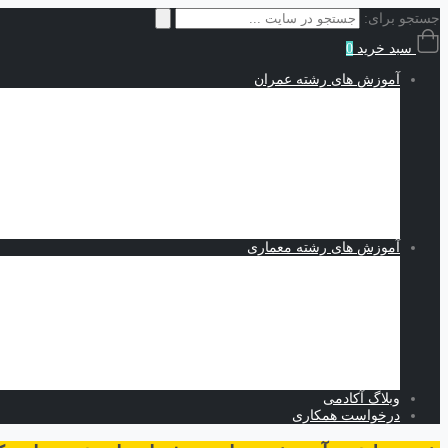
جستجو برای:
سبد خرید
0
آموزش های رشته عمران
سازه | Structures
نقشه کشی و شاپ دراوینگ | Shop Drawing
اجزاء محدود | Finite Elements
مکانیک خاک | Soil Mechanics
Midas GTS NX
Plaxis
بهسازی خاک
کدنویسی
متره برآورد و مدیریت پروژه | Estimating and Project Management
آموزش های رشته معماری
اسکیس و طراحی
نرم افزارهای معماری
Revit
Vray
اسکچاپ
تری دی مکس
فتوشاپ
اتوکد
وبلاگ آکادمی
درخواست همکاری