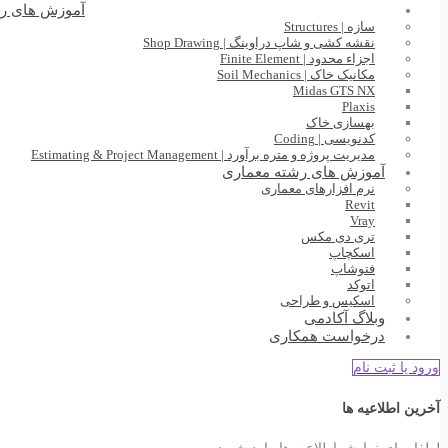
آموزش های ر
سازه | Structures
نقشه کشی و شاپ دراوینگ | Shop Drawing
اجزاء محدود | Finite Element
مکانیک خاک | Soil Mechanics
Midas GTS NX
Plaxis
بهسازی خاک
کدنویسی | Coding
مدیریت پروژه و متره برآورد | Estimating & Project Management
آموزش های رشته معماری
نرم افزارهای معماری
Revit
Vray
تری دی مکس
اسکچاپ
فتوشاپ
اتوکد
اسکیس و طراحی
وبلاگ آکادمی
درخواست همکاری
ورود یا ثبت نام
آخرین اطلاعیه ها