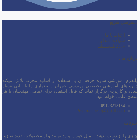
دسترسی سریع
ارتباط با ما
سوالات متداول
ورود یا ثبت نام
درباره ما :
پلتفرم آموزشی سازه حرفه ای با استفاده از اساتید مجرب تلاش میکند
دوره های آموزشی تخصصی مهندسی عمران و معماری را با بیانی بسیار
ساده و کاربردی برگزار نماید که قابل استفاده برای تمامی مهندسان با هر
سطح
علمی خواهد بود.
09123218184
Prostructure.ir@gmail.com
خبرنامه
چیزی را از دست ندهید، ایمیل خود را وارد نمایید و از محصولات جدید سازه