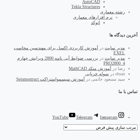
AutoCAD
Tekla Structures
رشته معماری
نرم افزارهای معماری
اتوکد
آخرین دیدگاه ها
مدیر سایت
در
آموزش کاربردی اکسل برای مهندسین محاسب
EXEL
مدیر سایت
در
بررسی ضوابط آیی نامه 2800 ویرایش چهارم
PRO2800_4
رضا
در
آموزش متکد MathCAD
ehsan
در
سوله خرپایی
سید مسعود حاتمی
در
آموزش سیسمواستراکت Seismostruct
تماس با ما
YouTube
Telegram
Instagram