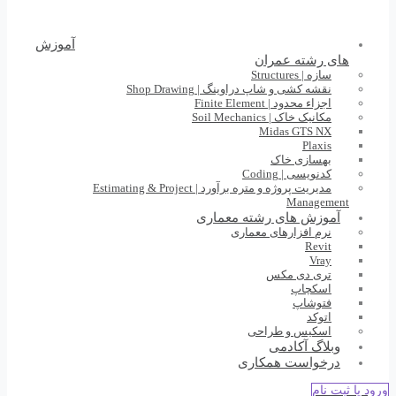
آموزش
های رشته عمران
سازه | Structures
نقشه کشی و شاپ دراوینگ | Shop Drawing
اجزاء محدود | Finite Element
مکانیک خاک | Soil Mechanics
Midas GTS NX
Plaxis
بهسازی خاک
کدنویسی | Coding
مدیریت پروژه و متره برآورد | Estimating & Project
Management
آموزش های رشته معماری
نرم افزارهای معماری
Revit
Vray
تری دی مکس
اسکچاپ
فتوشاپ
اتوکد
اسکیس و طراحی
وبلاگ آکادمی
درخواست همکاری
ورود یا ثبت نام