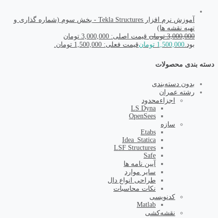
آموزش نرم افزار Tekla Structures - بخش سوم (شماره گذاری و
تهیه نقشه ها)
3,000,000
تومان
قیمت اصلی: 3,000,000 تومان
بود.
1,500,000
تومان
قیمت فعلی: 1,500,000 تومان.
دسته بندی محصولات
بدون دسته‌بندی
رشته عمران
اجزاء‌محدود
LS Dyna
OpenSees
سازه
Etabs
Idea_Statica
LSF Structures
Safe
آیین نامه ها
سایر موارد
طراحی انواع دال
نکات محاسبات
کد‌نویسی
Matlab
نقشه‌کشی