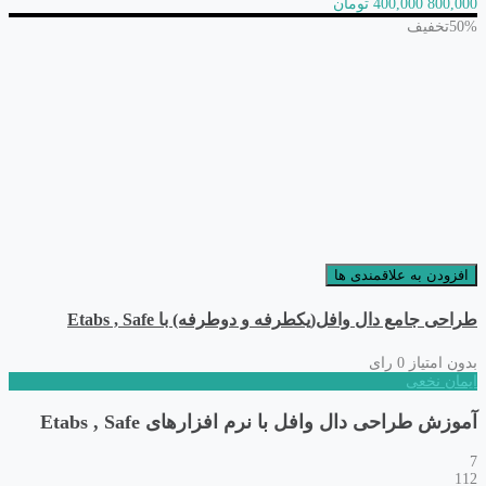
800,000
400,000 تومان
50%
تخفیف
افزودن به علاقمندی ها
طراحی جامع دال وافل(یکطرفه و دوطرفه) با Etabs , Safe
بدون امتیاز
0 رای
ایمان نخعی
آموزش طراحی دال وافل با نرم افزارهای Etabs , Safe
7
112