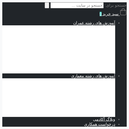
جستجو برای:
سبد خرید
0
آموزش های رشته عمران
سازه | Structures
نقشه کشی و شاپ دراوینگ | Shop Drawing
اجزاء محدود | Finite Elements
مکانیک خاک | Soil Mechanics
Midas GTS NX
Plaxis
بهسازی خاک
کدنویسی
متره برآورد و مدیریت پروژه | Estimating and Project
Management
آموزش های رشته معماری
اسکیس و طراحی
نرم افزارهای معماری
Revit
Vray
اسکچاپ
تری دی مکس
فتوشاپ
اتوکد
وبلاگ آکادمی
درخواست همکاری