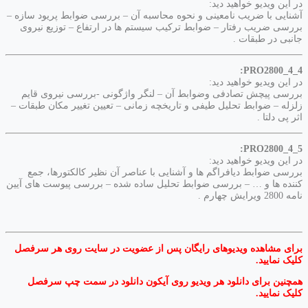
در این ویدیو خواهید دید:
آشنایی با ضریب نامعینی و نحوه محاسبه آن – بررسی ضوابط پریود سازه –
بررسی ضریب رفتار – ضوابط ترکیب سیستم ها در ارتفاع – توزیع نیروی
جانبی در طبقات .
PRO2800_4_4:
در این ویدیو خواهید دید:
بررسی پیچش تصادفی وضوابط آن – لنگر واژگونی -بررسی نیروی قایم
زلزله – ضوابط تحلیل طیفی و تاریخچه زمانی – تعیین تغییر مکان طبقات –
اثر پی دلتا .
PRO2800_4_5:
در این ویدیو خواهید دید:
بررسی ضوابط دیافراگم ها و آشنایی با عناصر آن نظیر کالکتورها، جمع
کننده ها و … – بررسی ضوابط تحلیل ساده شده – بررسی پیوست های آیین
نامه 2800 ویرایش چهارم .
برای مشاهده ویدیوهای رایگان پس از عضویت در سایت روی هر سرفصل
کلیک نمایید.
همچنین برای دانلود هر ویدیو روی آیکون دانلود در سمت چپ سرفصل
کلیک نمایید.