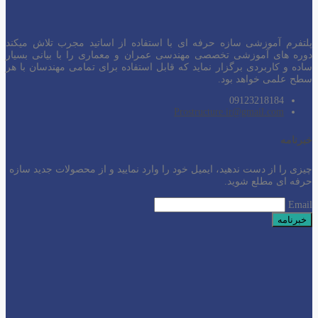
پلتفرم آموزشی سازه حرفه ای با استفاده از اساتید مجرب تلاش میکند
دوره های آموزشی تخصصی مهندسی عمران و معماری را با بیانی بسیار
ساده و کاربردی برگزار نماید که قابل استفاده برای تمامی مهندسان با هر
سطح
علمی خواهد بود.
09123218184
Prostructure.ir@gmail.com
خبرنامه
چیزی را از دست ندهید، ایمیل خود را وارد نمایید و از محصولات جدید سازه
حرفه ای مطلع شوید.
Email