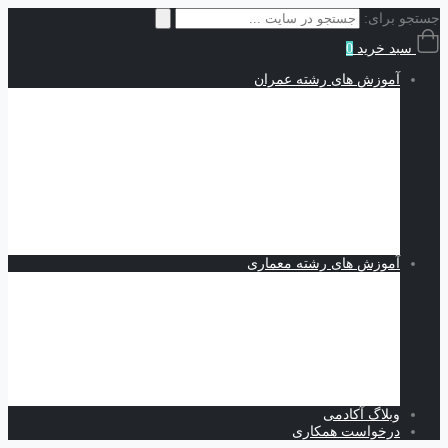
جستجو برای:
سبد خرید
0
آموزش های رشته عمران
سازه | Structures
نقشه کشی و شاپ دراوینگ | Shop Drawing
اجزاء محدود | Finite Elements
مکانیک خاک | Soil Mechanics
Midas GTS NX
Plaxis
بهسازی خاک
کدنویسی
متره برآورد و مدیریت پروژه | Estimating and Project
Management
آموزش های رشته معماری
اسکیس و طراحی
نرم افزارهای معماری
Revit
Vray
اسکچاپ
تری دی مکس
فتوشاپ
اتوکد
وبلاگ آکادمی
درخواست همکاری