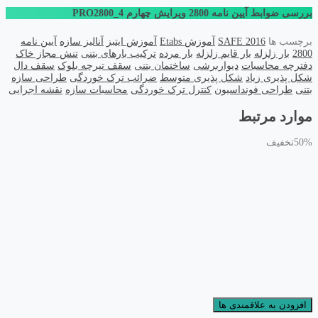
بررسی ضوابط آیین نامه 2800 ویرایش چهارم PRO2800_4
برچسب ها
SAFE 2016
آموزش Etabs
آموزش ایتبز
آنالیز سازه
آیین نامه
2800
بار زلزله
بار قایم زلزله
بار مرده
ترکیب بارهای بتنی
تنش مجاز خاک
دفترچه محاسبات
دیواربرشی
ساختمان بتنی
سقف تیرچه بلوک
سقف دال
شکل پذیری زیاد
شکل پذیری متوسط
ضرائب ترک خوردگی
طراحی سازه
بتنی
طراحی فونداسیون
کنترل ترک خوردگی
محاسبات سازه
نقشه اجرایی
موارد مرتبط
50%
تخفیف
افزودن به علاقمندی ها