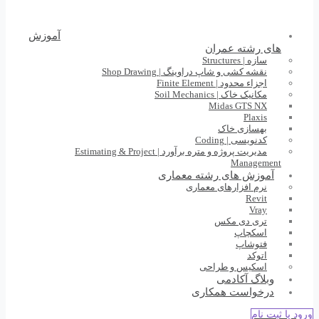
آموزش
های رشته عمران
سازه | Structures
نقشه کشی و شاپ دراوینگ | Shop Drawing
اجزاء محدود | Finite Element
مکانیک خاک | Soil Mechanics
Midas GTS NX
Plaxis
بهسازی خاک
کدنویسی | Coding
مدیریت پروژه و متره برآورد | Estimating & Project
Management
آموزش های رشته معماری
نرم افزارهای معماری
Revit
Vray
تری دی مکس
اسکچاپ
فتوشاپ
اتوکد
اسکیس و طراحی
وبلاگ آکادمی
درخواست همکاری
ورود یا ثبت نام