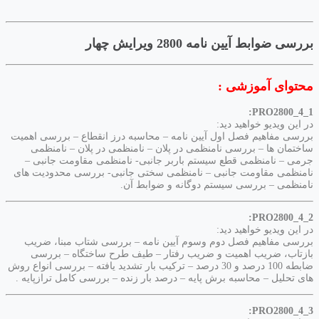
بررسی ضوابط آیین نامه 2800 ویرایش چهار
محتوای آموزشی :
PRO2800_4_1:
در این ویدیو خواهید دید:
بررسی مفاهیم فصل اول آیین نامه – محاسبه درز انقطاع – بررسی اهمیت
ساختمان ها – بررسی نامنظمی در پلان – نامنظمی در پلان – نامنظمی
جرمی – نامنظمی قطع سیستم باربر جانبی- نامنظمی مقاومت جانبی –
نامنظمی مقاومت جانبی – نامنظمی سختی جانبی- بررسی محدودیت های
نامنظمی – بررسی سیستم دوگانه و ضوابط آن.
PRO2800_4_2:
در این ویدیو خواهید دید:
بررسی مفاهیم فصل دوم وسوم آیین نامه – بررسی شتاب مبنا، ضریب
بازتاب، ضریب اهمیت و ضریب رفتار – طیف طرح ساختگاه – بررسی
ضابطه 100 درصد و 30 درصد – ترکیب بار تشدید یافته – بررسی انواع روش
های تحلیل – محاسبه برش پایه – درصد بار زنده – بررسی کامل ترازپایه .
PRO2800_4_3: