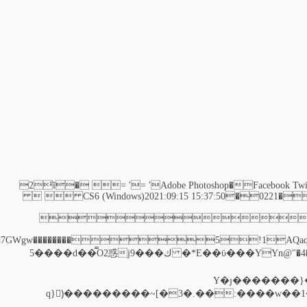
�����ExifMM* &o���(1�2҇i� = '= 'Adobe Photoshop
Facebook
Twi
CS6 (Windows)2021:09:15 15:37:50�0221������nv(~:HH���� Adobe_CM��Adobed����  
   ��U�"�� ��?
�7GWgw��������5!1AQaq"2���
�śպ���2��º�`�Z�����s�?o�������~��V=s����!��{��������_E��ϋ���YYn@"�4�.i5��o�KG����E_Q�;2:C*� كj9���5����d��̿O2惑
�G��ҡ@�����mԖT3Yp��(�]=�9�f�T�������ޗ�m���c"�f���� ����KY��T�����~��~�K}�Y�ȷ�������}
��oV^F�e�;��׾̫���;NA#տ��ߣ����w��1�B��YI�e���W�q���}�ٕ��Ho�8ַ����۟j��g�˺u�j��͵�f[��5����:��.�3�]~���������(ًq}