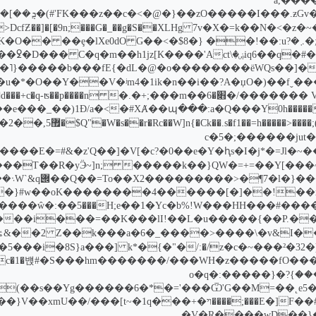
�ɱ��^�k
�܊u��ź���J5�$�8��p�4Li#�*oNx�~ ;�_oJ�oʥ�܇��$8�} ��!��:u
��m���;+�.�Z�]Ŷ�>��z���{��G�_�d���+c�q-ʦ��p����n
�����X��yy/}4W6�5��c�5�
��,���8�M����4{)����|nf����E�=#&�z'Q��]�V[�c?�0��e�Y�ԧs�I�j*�=J
��~�S��S��q6 ��w���8x�������-`�2��C ;O�����T��R�уӬ~]n
��ь�C���Aebw8�Rd|������ŵ�:��5
{�"� �C�X�ŢǷԹ�G��Efϫ����]�ŭ��5���i�8S}a���]
]1�b���c�1�뱭#�S���hm�������/���WH�z�����f
�+����r�����VL����ɻ�gc�{��m��DY�ݞ����}?�o�q�:�����}
(��s��Yg������6�*�='���Ѿ'G��M=��˛e5�
[�E���;����ױ�+����[o�=J��[Z��}V��xmU
����P�;��Y��V������u��V�R��