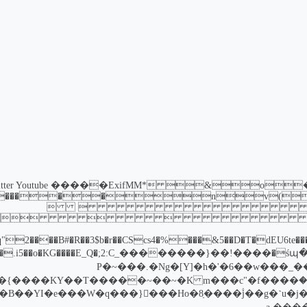
tter
Youtube
     
�B#�R��3$b�r��CScs4�%���&5��D�T�dEU6te����u��
s�u��k�`6?��X�F�c&ګ�����>�P�~���.�Ng�[Y]�h�'�6��w���_��=N�?