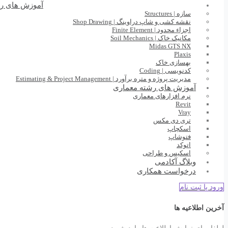
آموزش های ر
سازه | Structures
نقشه کشی و شاپ دراوینگ | Shop Drawing
اجزاء محدود | Finite Element
مکانیک خاک | Soil Mechanics
Midas GTS NX
Plaxis
بهسازی خاک
کدنویسی | Coding
مدیریت پروژه و متره برآورد | Estimating & Project Management
آموزش های رشته معماری
نرم افزارهای معماری
Revit
Vray
تری دی مکس
اسکچاپ
فتوشاپ
اتوکد
اسکیس و طراحی
وبلاگ آکادمی
درخواست همکاری
ورود یا ثبت نام
آخرین اطلاعیه ها