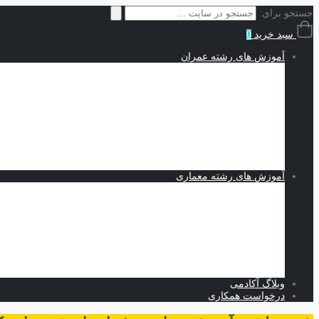
جستجو برای:
سبد خرید
0
آموزش های رشته عمران
سازه | Structures
نقشه کشی و شاپ دراوینگ | Shop Drawing
اجزاء محدود | Finite Elements
مکانیک خاک | Soil Mechanics
Midas GTS NX
Plaxis
بهسازی خاک
کدنویسی
متره برآورد و مدیریت پروژه | Estimating and Project Management
آموزش های رشته معماری
اسکیس و طراحی
نرم افزارهای معماری
Revit
Vray
اسکچاپ
تری دی مکس
فتوشاپ
اتوکد
وبلاگ آکادمی
درخواست همکاری