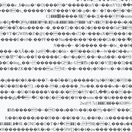
��w�ج;��cZ˛�R�5����������1Z����cߍ`���O)����*�����mY�>��mVV̼h
�somo����[�Z��^��LSP/#�Y�=��U��v��� ,��9�@0��c][��� 颻/����׵���C}
��/���}5��x��VT�GWfǶ�Z�@{�����e�s72�=���oX�
�Ce�{�T���N��ҿ�~.�5����.��
W��O��a<�����h�Ys��6���Ng�OYK�A�����xޝ��hk+ ����c6
�e������x<���������W��S��ZK��7���ac?
MM7W���`'������?���]��u�Y��5�<� ��I�K]h�`h� ٽ��2wz:7z{���D��֫��KI0-
�Μh����9�<�O��a��Nv��)��y��"���
��͵wW�S2q��e�v���,K��h����j���H��<��I��'An,��#�a`
�2,���u�����Ek��CZ��v��I��h���A;�x��� v�K���L�ܵ�8L�Nً���T�۶�C��}
1�������:�[����u`��=�H��������K�e�=G��5lW[]�h�4�uw���'���