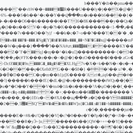
G�~��h���Y�ih��p
 ����h�e^��d��V��f�k�\���"��vhW��+
s��R���lO����_�?G�š�^6%-���S�h��^�c��Y��վ���m�s���b6���
Z� �_�|Y��t����`g��;η-�k;�rp�-�s���O6��k�����i��T?
��p�!��, �'��j����/�L?D�骷l��Ρ�?����7v���O��?y|ƒ ~��k�ς�7~o��?���Y|
̫���;NA#տ��ߣ����w��1�B��YI�e���W�q���}
������;o�������?�]b��Z�"F�
�܊u��ź���J5�$�8��p�4Li#�*oNx�~ ;�_oJ�oʥ�܇��$8�} ��!��:u
��m���;+�.�Z�]Ŷ�>��z���{��G�_�d���+c�q-ʦ��p����n
�����X��yy/}4W6�5��c�5�
��,���8�M����4{)����|nf����E�=#&�z'Q��]�V[�c?�0��e�Y�ԧs�I�j*�=J
��~�S��S��q6 ��w���8x�������-`�2��C ;O�����T��R�уӬ~]n