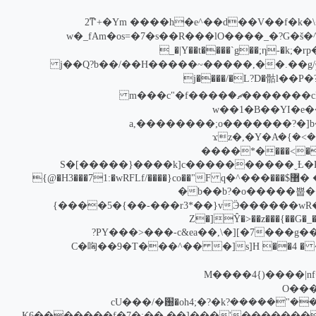
Hk�����r:E�g��`eví`���4���[ݛ�����_^=)R���U���ly�)��X�@����H׷�����2ͳ'+�Ym
{�l׸�TMu@�������{ť�mL�i�ϙ��z��w�_fAm�os=�7�
>�����86�Ѷ�:�7���Kg���l6�8K�����y��Qs�l�c+6�7�
����9����"���A�����!���[�s�n��q;��۵Nr��5ڍ��-1>��������V�>�p�?b�K��� (l��n��S�ݸ/g��.��,��j��Q?b��/��H�����~���
�7�3�}���g��RM)�t�}��[d; �=M�ᾇ��
�P�~���.�Ng�[Y]�h�'�6��w���_��=N�?�G��ҡ@�����mԖT3Yp��(�]=�9�f�T�������ޗ�m���c"�f����
����KY��T�����~��~�K}�Y�ȷ�������}��oV^F�e�;��׾
�ٕ��Ho�8ַ����۟j��g�˺u�j��͵�f[��5����:��.�3�]~���������(ًq}�ɱ��^�k�u��a,��
���P��{�=ٍc�f]���������zO�����I���.ƶGv�\��J�Ӭ�c)�um�OA��{�@�>�FK���z��c'#)�ܯ��]��>�}�ϫz�,�Y�A
������X��7v�X�=k��N�<�z�~�-� 'k��b��^��9 5�.:����қ�kO� ���<�>DcfƵ��]�[�9n;���G�_��g�S��XLHg�*����
S�[�����}����k]c����������ˬȽ�K�O�� ��ȩ�lXe0dO G��<?
iq6��q�#�7)>��9�&���hl��������������2���Y[�sۻ�\ctꝿ�D��� C�q�m��h1jz[K����'A�� �޸$���q�^��� F{@�H3���71:�wRFLf/����}co��"
{���mv�[g�ڿN��p��Y���V���xi���n{mȶ���g�[��b���fE{�dL�@�o��������ёWQs�����{˥�b��b?�o�����뿝��
�����3b�j��2*�^��z[ϩ�[Iq�ޓӬ������wR�u�*�O��Y��V�ʲm4�1ik�n��i��?A�џO�)��fˬ����?�\�O�P�(��e����5�{��-���r3*��}v}
�3��.g��g���l�n���l��x�^��Բ�]�?'m����Sn���� V$yt���/�׋�6
��cc.���k{lswz^���~��-7��4�Óc�:&˲�\32rL7e���Ku�e�����XȺ��պ���:a�Q���Y0h#�>�g���e���_��)1Đ/a���7�][�\,��PY���>���-c&ea?
�����ڻ���%&��*5�Yc]Q"�W�s��r�Rc��W]n{�Ck��.s�f1��=h�����>����;(��p.'n�:0�>�����O��}O�}��Re$�޿5,��2� s]H ��4 ��]C�哅��9�T���^��
����t'��dx�����0��y��
�����k��}QW�=+=��Y[�
y��]U�����Q��=To��X2���������>�¶7�l�}����չa���,:n�yy6��j�e���x�>��w��݌W`&q܈���"�����cU���/�԰�oh4;�?�k?
��������}#w��oK��������4������[�]��!��xo���� ��uњ�i�&S]`�� 2|����Kuf�I��3����u'���[�� ��;�K6�������f�7