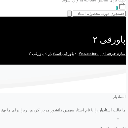
لطفا برای نمایش اطلاعیه ها وارد شوید
0
پاورقی ۲
سازه حرفه ای | Prostructure
>
پاورقی استادیار
>
پاورقی ۲
استادیار
ما قالب
استادیار
را با نام استاد
سیمین دانشور
مزین کردیم، زیرا برای ما بهتر
دسترسی سریع