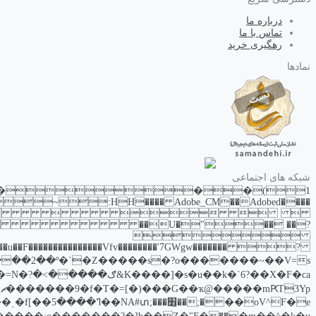
درباره ما
تماس با ما
رهگیری خرید
نمادها
شبکه های اجتماعی

F���������������Vfv��������'7GWgw������� ?
a�[����K