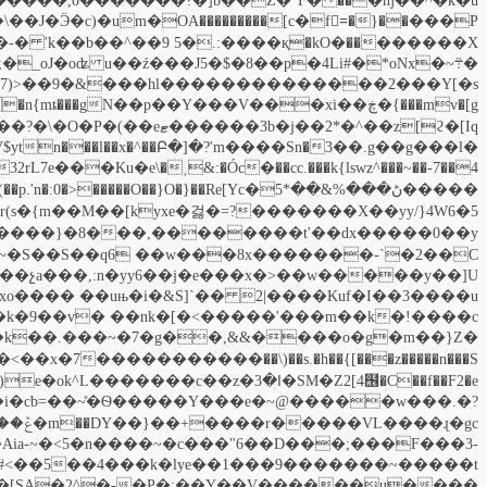
�u��a,��������;o�������?�]b��Z�"F�
;������jut�r(s�{m��M��[kyxe�걿�=?
l�~�����}
O���i�cb=��~̊�Ѳ�����Y���e�~@�����w���.�?
Aia-~�<5�n����~�c���"6��D���;���F���3-
��wD��}�[SA�2^�-