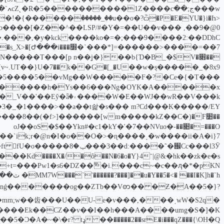
���1�N�����T���[p n��ʝ�}
+�bc_��8�5����5��vMg��W�����F�?
O���=�׊��oJ��oS�$��Ykn#�c1�kY�'�7��NVuo�-
Cnǵ�������og��ZTb��Vꩦ�� �Ƶ�A��5�}?
ck������mm;w��齿���U��U-
ډ[��.��5�Ɔ�A�~�\�r