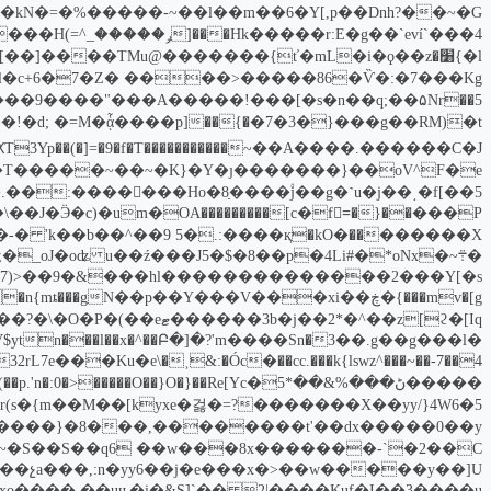
ma���kN�=�%�����-~��l��m��6�Y[,p��Dnh?
�{�[��]��
~��A����.������C�Ј�����������cI��w�� �
;������jut�r(s�{m��M��[kyxe�걿�=?
l�~�����}