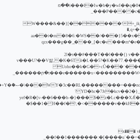
ռ��i���l�Iw�h�y�wI��q�8���e ,$�mo�^�}
�c���8�s_�����Y�OF���V�5�-p�t �>`�T�e��?��!�{������ٛ�����_��u��o�?ѽ�P�E�YU�}i�Һ> �_���P��
����ko�=�;���9����2:��DDhC ,�y�kck���.�ikjv�Iջ��Qǫ0���0��c�Ƿm�s���H��e���^k�*v��{�ӏ���o�j˽+!������]W����&��}
��=��7��<������=[*���`�׽���k�2�ӳ�����Oa��|�s_X>�[Ժ���i�/�{q+����͋X�kn����~�_���T,�
��׋�Ɗ�B_�$V}b��aa��i�m�8�6:�WS
��w�ȿ�����_�8x9G�[_�U��k��mª�e�����E�v9�:��PF���Nɯ���t��?��)��Gk�2��\߬�[v~.UT��}U�7���c�e�]_���ֲ_��qzx���g
2l�s��#���T��l���{) v�����~�XǺ�z�:}տ�u�{}
����W�E��WJ��wR��V���k۽�V��'��Eŷ�ǟ_ǹ�L��5?�K��77.����­�㹐*7�lw��Ý�����C>�e^�q�,��=�ш$��\-��I�K�6T�,v���U?��V쌃
�����G�z~U�Ծʋj��5�V沏]��5]��3�_�1����>��a��t솵�s��� m?Cd���K�����/EY�=��ۑUoho��k�G�+cŮ���˙����C�#eq
��׺F�(m�����kZ��C�f>]������[w�)�NE~��~���y�N�#+c�+�c6�����8�_������ր�t��
��3��d:����˜�֌Cc���l3Ӯ�ݕ�8�����s���-�,n�ָ���_Nw��,����w�+�D�ft fU�o.{YD�hc�7Jr�kcv��2�}_�U��Rl�� ?
ˉ|@&�hk��zk�e�s4{Kd����X�/�ô��N�6�o�Y�������z�Lc���XǼ���=�~�U�N����V��\�/��V�EՆ��}r�$���{�yef�R�[v-��6���h-
i.���c~�c��ԯ�*�pKN�H��f�!;�<������v��kH����gկ��=�C/�f�{�i��[�W��wmc��'�kt�����+t=���Pw1�s6�Ǳ��ޫ �$��1�
�umg�S�]�K���9Ʀ\�
�����2��srE�i���qZ���{\ΟH�Q�� t _��f��?