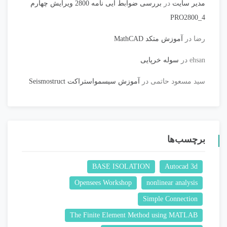
مدیر سایت
در
بررسی ضوابط آیی نامه 2800 ویرایش چهارم
PRO2800_4
رضا
در
آموزش متکد MathCAD
ehsan
در
سوله خرپایی
سید مسعود حاتمی
در
آموزش سیسمواستراکت Seismostruct
برچسب‌ها
BASE ISOLATION
Autocad 3d
Opensees Workshop
nonlinear analysis
Simple Connection
The Finite Element Method using MATLAB