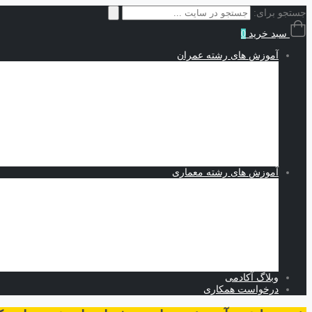
جستجو برای:
سبد خرید
0
آموزش های رشته عمران
سازه | Structures
نقشه کشی و شاپ دراوینگ | Shop Drawing
اجزاء محدود | Finite Elements
مکانیک خاک | Soil Mechanics
Midas GTS NX
Plaxis
بهسازی خاک
کدنویسی
متره برآورد و مدیریت پروژه | Estimating and Project Management
آموزش های رشته معماری
اسکیس و طراحی
نرم افزارهای معماری
Revit
Vray
اسکچاپ
تری دی مکس
فتوشاپ
اتوکد
وبلاگ آکادمی
درخواست همکاری