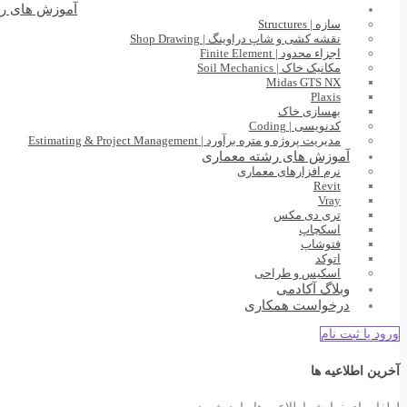
آموزش های ر
سازه | Structures
نقشه کشی و شاپ دراوینگ | Shop Drawing
اجزاء محدود | Finite Element
مکانیک خاک | Soil Mechanics
Midas GTS NX
Plaxis
بهسازی خاک
کدنویسی | Coding
مدیریت پروژه و متره برآورد | Estimating & Project Management
آموزش های رشته معماری
نرم افزارهای معماری
Revit
Vray
تری دی مکس
اسکچاپ
فتوشاپ
اتوکد
اسکیس و طراحی
وبلاگ آکادمی
درخواست همکاری
ورود یا ثبت نام
آخرین اطلاعیه ها