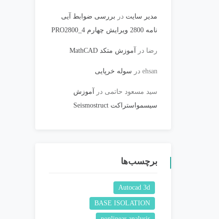
مدیر سایت
در
بررسی ضوابط آیی
نامه 2800 ویرایش چهارم PRO2800_4
رضا
در
آموزش متکد MathCAD
ehsan
در
سوله خرپایی
سید مسعود حاتمی
در
آموزش
سیسمواستراکت Seismostruct
برچسب‌ها
Autocad 3d
BASE ISOLATION
nonlinear analysis