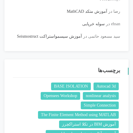
رضا
در
آموزش متکد MathCAD
ehsan
در
سوله خرپایی
سید مسعود حاتمی
در
آموزش سیسمواستراکت Seismostruct
برچسب‌ها
BASE ISOLATION
Autocad 3d
Opensees Workshop
nonlinear analysis
Simple Connection
The Finite Element Method using MATLAB
آموزش BIM در تکلا استراکچرز