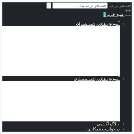
جستجو برای:
سبد خرید
0
آموزش های رشته عمران
سازه | Structures
نقشه کشی و شاپ دراوینگ | Shop Drawing
اجزاء محدود | Finite Elements
مکانیک خاک | Soil Mechanics
Midas GTS NX
Plaxis
بهسازی خاک
کدنویسی
متره برآورد و مدیریت پروژه | Estimating and Project
Management
آموزش های رشته معماری
اسکیس و طراحی
نرم افزارهای معماری
Revit
Vray
اسکچاپ
تری دی مکس
فتوشاپ
اتوکد
وبلاگ آکادمی
درخواست همکاری