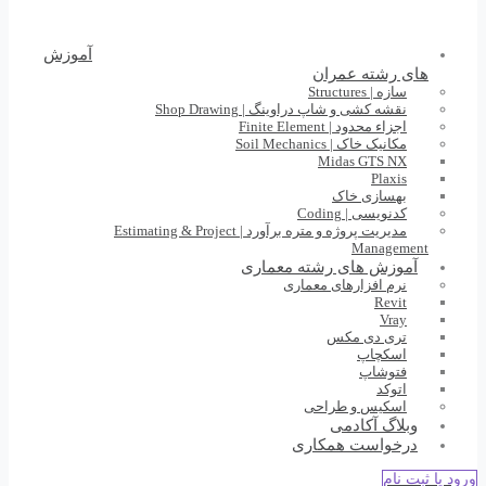
آموزش
های رشته عمران
سازه | Structures
نقشه کشی و شاپ دراوینگ | Shop Drawing
اجزاء محدود | Finite Element
مکانیک خاک | Soil Mechanics
Midas GTS NX
Plaxis
بهسازی خاک
کدنویسی | Coding
مدیریت پروژه و متره برآورد | Estimating & Project
Management
آموزش های رشته معماری
نرم افزارهای معماری
Revit
Vray
تری دی مکس
اسکچاپ
فتوشاپ
اتوکد
اسکیس و طراحی
وبلاگ آکادمی
درخواست همکاری
ورود یا ثبت نام