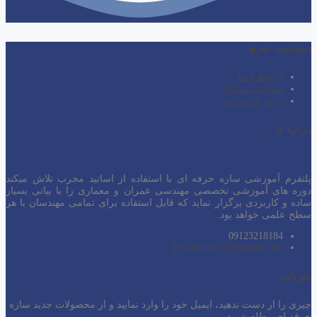
دسترسی سریع
ارتباط با ما
سوالات متداول
ورود یا ثبت نام
درباره ما :
پلتفرم آموزشی سازه حرفه ای با استفاده از اساتید مجرب تلاش میکند
دوره های آموزشی تخصصی مهندسی عمران و معماری را با بیانی بسیار
ساده و کاربردی برگزار نماید که قابل استفاده برای تمامی مهندسان با هر
سطح
علمی خواهد بود.
09123218184
Prostructure.ir@gmail.com
خبرنامه
چیزی را از دست ندهید، ایمیل خود را وارد نمایید و از محصولات جدید سازه
حرفه ای مطلع شوید.