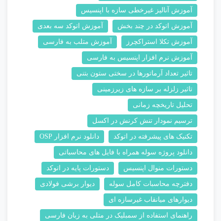
آموزش آنالیز غیرخطی سازه با اپنسیس
آموزش اتوکد در چند بخش
آموزش اتوکد سه بعدی
آموزش تکلا استراکچرز
آموزش متلب به فارسی
آموزش نرم افزار اپنسیس به فارسی
تاثیر تعداد آرماتورها در سختی ستون بتنی
تاثیر زلزله بر سازه های زیرزمینی
تحلیل تاریخچه زمانی
ترسیم نمودار تنش کرنش در اکسل
تکنیک های پیشرفته در اتوکد
دانلود نرم افزار OSP
دانلود پروژه سوله همراه با فایل های محاسباتی
دستورات منوال اپنسیس
دستورات پایه در اتوکد
دفترچه محاسبات کامل سوله
دیوار برشی فولادی
دیوارهای میانقاب غیرسازه ای
راهنمای استفاده از سمبلیک در متلی به زبان فارسی