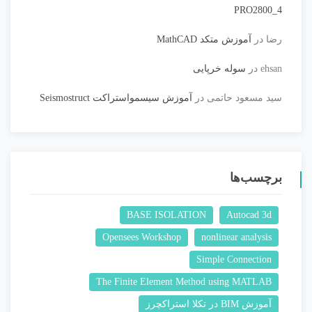
PRO2800_4
رضا
در
آموزش متکد MathCAD
ehsan
در
سوله خرپایی
سید مسعود حاتمی
در
آموزش سیسمواستراکت Seismostruct
برچسب‌ها
BASE ISOLATION
Autocad 3d
Opensees Workshop
nonlinear analysis
Simple Connection
The Finite Element Method using MATLAB
آموزش BIM در تکلا استراکچرز