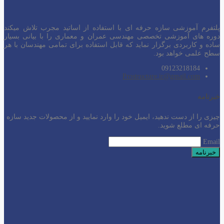
پلتفرم آموزشی سازه حرفه ای با استفاده از اساتید مجرب تلاش میکند
دوره های آموزشی تخصصی مهندسی عمران و معماری را با بیانی بسیار
ساده و کاربردی برگزار نماید که قابل استفاده برای تمامی مهندسان با هر
سطح
علمی خواهد بود.
09123218184
Prostructure.ir@gmail.com
خبرنامه
چیزی را از دست ندهید، ایمیل خود را وارد نمایید و از محصولات جدید سازه
حرفه ای مطلع شوید.
Email