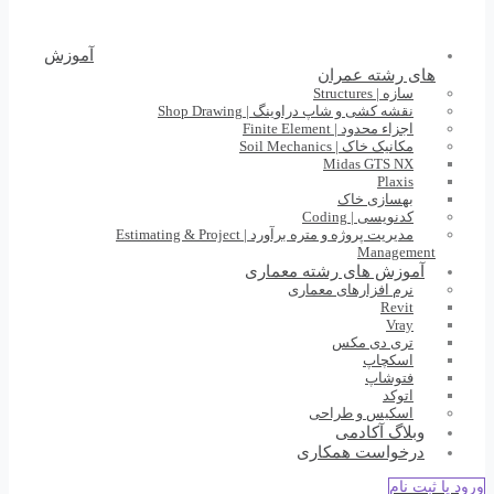
آموزش
های رشته عمران
سازه | Structures
نقشه کشی و شاپ دراوینگ | Shop Drawing
اجزاء محدود | Finite Element
مکانیک خاک | Soil Mechanics
Midas GTS NX
Plaxis
بهسازی خاک
کدنویسی | Coding
مدیریت پروژه و متره برآورد | Estimating & Project
Management
آموزش های رشته معماری
نرم افزارهای معماری
Revit
Vray
تری دی مکس
اسکچاپ
فتوشاپ
اتوکد
اسکیس و طراحی
وبلاگ آکادمی
درخواست همکاری
ورود یا ثبت نام