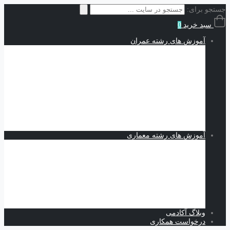
جستجو برای:
سبد خرید
0
آموزش های رشته عمران
سازه | Structures
نقشه کشی و شاپ دراوینگ | Shop Drawing
اجزاء محدود | Finite Elements
مکانیک خاک | Soil Mechanics
Midas GTS NX
Plaxis
بهسازی خاک
کدنویسی
متره برآورد و مدیریت پروژه | Estimating and Project
Management
آموزش های رشته معماری
اسکیس و طراحی
نرم افزارهای معماری
Revit
Vray
اسکچاپ
تری دی مکس
فتوشاپ
اتوکد
وبلاگ آکادمی
درخواست همکاری