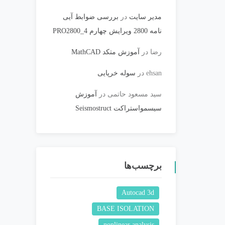
مدیر سایت
در
بررسی ضوابط آیی
نامه 2800 ویرایش چهارم PRO2800_4
رضا
در
آموزش متکد MathCAD
ehsan
در
سوله خرپایی
سید مسعود حاتمی
در
آموزش
سیسمواستراکت Seismostruct
برچسب‌ها
Autocad 3d
BASE ISOLATION
nonlinear analysis