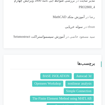
مدیر سایت
در
بررسی ضوابط آیی نامه 2800 ویرایش چهارم
PRO2800_4
رضا
در
آموزش متکد MathCAD
ehsan
در
سوله خرپایی
سید مسعود حاتمی
در
آموزش سیسمواستراکت Seismostruct
برچسب‌ها
BASE ISOLATION
Autocad 3d
Opensees Workshop
nonlinear analysis
Simple Connection
The Finite Element Method using MATLAB