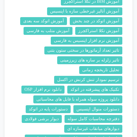
آموزش BIM در تکلا استراکچرز
آموزش آنالیز غیرخطی سازه با اپنسیس
آموزش اتوکد در چند بخش
آموزش اتوکد سه بعدی
آموزش تکلا استراکچرز
آموزش متلب به فارسی
آموزش نرم افزار اپنسیس به فارسی
تاثیر تعداد آرماتورها در سختی ستون بتنی
تاثیر زلزله بر سازه های زیرزمینی
تحلیل تاریخچه زمانی
ترسیم نمودار تنش کرنش در اکسل
تکنیک های پیشرفته در اتوکد
دانلود نرم افزار OSP
دانلود پروژه سوله همراه با فایل های محاسباتی
دستورات منوال اپنسیس
دستورات پایه در اتوکد
دفترچه محاسبات کامل سوله
دیوار برشی فولادی
دیوارهای میانقاب غیرسازه ای