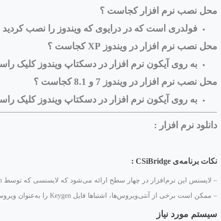
محل نصب نرم افزار کجاست ؟
فولدری است که در درایوی که ویندوز را نصب کردید و داخل فولدر m Files
محل نصب نرم افزار در ویندوز XP کجاست ؟
به روی آیکون نرم افزار در دسکتاپ ویندوز کلیک راست کرده و روی گزینه Properties و 
محل نصب نرم افزار در ویندوز 7 و 8.1 کجاست ؟
به روی آیکون نرم افزار در دسکتاپ ویندوز کلیک راست کرده و روی گزینه on
دانلود نرم افزار :
نکات برنامه‌ی
CSiBridge
:
– لایسنس این نرم‌افزار در چهار سطح ارائه می‌شود که لایسنسی که توسط Keygen یا License Generator تولید می‌شود، کامل‌ترین سطح یعنی Advanced with Rating می‌باشد؛ مقایسه‌ی قابلیت‌های نسخه‌هارا از
– ممکن است برخی از آنتی‌ویروس‌ها، اشتباها فایل Keygen را به‌عنوان ویروس تشخیص دهند، درصورتی که فایل کاملا تمیز است و اصطلاحا حالت False Positive اتفاق می‌افتد.
سیستم مورد نیاز