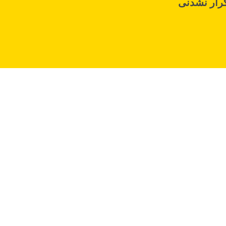
رار نشدنی