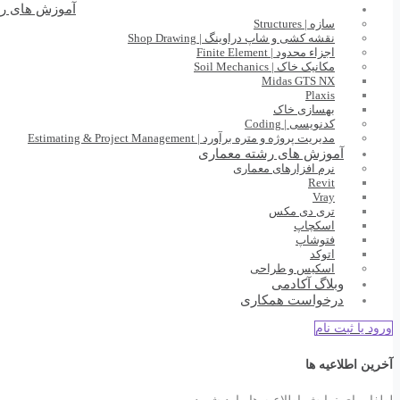
آموزش های ر
سازه | Structures
نقشه کشی و شاپ دراوینگ | Shop Drawing
اجزاء محدود | Finite Element
مکانیک خاک | Soil Mechanics
Midas GTS NX
Plaxis
بهسازی خاک
کدنویسی | Coding
مدیریت پروژه و متره برآورد | Estimating & Project Management
آموزش های رشته معماری
نرم افزارهای معماری
Revit
Vray
تری دی مکس
اسکچاپ
فتوشاپ
اتوکد
اسکیس و طراحی
وبلاگ آکادمی
درخواست همکاری
ورود یا ثبت نام
آخرین اطلاعیه ها