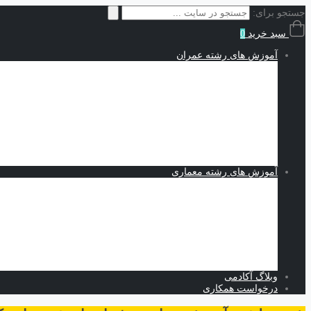
جستجو برای:
سبد خرید
0
آموزش های رشته عمران
سازه | Structures
نقشه کشی و شاپ دراوینگ | Shop Drawing
اجزاء محدود | Finite Elements
مکانیک خاک | Soil Mechanics
Midas GTS NX
Plaxis
بهسازی خاک
کدنویسی
متره برآورد و مدیریت پروژه | Estimating and Project Management
آموزش های رشته معماری
اسکیس و طراحی
نرم افزارهای معماری
Revit
Vray
اسکچاپ
تری دی مکس
فتوشاپ
اتوکد
وبلاگ آکادمی
درخواست همکاری